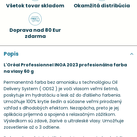
Všetok tovar skladom
Okamžitá distribúcia
Doprava nad 80 Eur
zdarma
Popis
L'Oréal Professionnel INOA 2023 profesionálna farba
na vlasy 60 g
Permanentná farba bez amoniaku s technológiou Oil
Delivery System ( ODS2 ) je voči vlasom veľmi šetrná,
poskytuje im hydratáciu a lesk až do ďalšieho farbenia.
Umožňuje 100% krytie šedín a súčasne veľmi prirodzený
vzhľad s dlhodobých efektom. Nezapácha, preto je jej
aplikácia príjemná a spojená s relaxačným zážitkom.
Výsledkom sú zdavé, žiarivé a ultraleské vlasy. Umožňuje
zosvetlenie až o 3 odtiene.