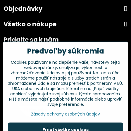
Objednávky
Všetko o nákupe
Pridajte sa k nám
Predvoľby súkromia
Facebook
Instagram
Cookies používame na zlepšenie vašej návštevy tejto
webovej stránky, analýzu jej výkonnosti a
Overené zákazníkmi
zhromažďovanie údajov o jej používaní. Na tento účel
môžeme použiť nástroje a služby tretích strán a
zhromaždené údaje sa môžu preniesť k partnerom v EÚ,
USA alebo iných krajinách. Kliknutím na „Prijať všetky
cookies“ vyjadrujete svoj súhlas s týmto spracovaním.
Nižšie môžete nájsť podrobné informácie alebo upraviť
svoje preferencie.
Zásady ochrany osobných údajov
Prijať všetky cookies