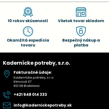
10 rokov skúseností
Všetok tovar skladom
Okamžitá expedícia
Bezpečný nákup a
tovaru
platba
Kadernícke potreby, s.r.o.
Fakturačné údaje:
Kadernícke potreby, s.r.o.
Klincová 37
821 08 Bratislava
+421 948 014 333
info​@kadernickepotreby​.sk