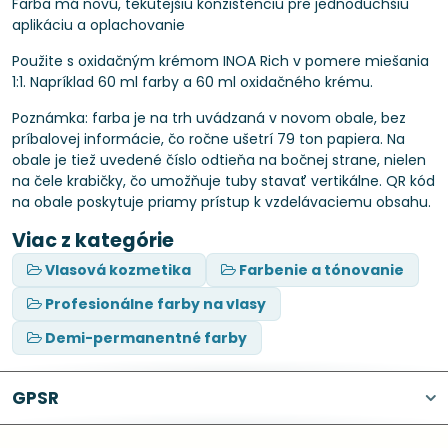
Farba má novú, tekutejšiu konzistenciu pre jednoduchšiu
aplikáciu a oplachovanie
Použite s oxidačným krémom INOA Rich v pomere miešania
1:1. Napríklad 60 ml farby a 60 ml oxidačného krému.
Poznámka: farba je na trh uvádzaná v novom obale, bez
príbalovej informácie, čo ročne ušetrí 79 ton papiera. Na
obale je tiež uvedené číslo odtieňa na bočnej strane, nielen
na čele krabičky, čo umožňuje tuby stavať vertikálne. QR kód
na obale poskytuje priamy prístup k vzdelávaciemu obsahu.
Viac z kategórie
Vlasová kozmetika
Farbenie a tónovanie
Profesionálne farby na vlasy
Demi-permanentné farby
GPSR