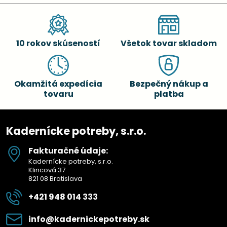
10 rokov skúseností
Všetok tovar skladom
Okamžitá expedícia
Bezpečný nákup a
tovaru
platba
Kadernícke potreby, s.r.o.
Fakturačné údaje:
Kadernícke potreby, s.r.o.
Klincová 37
821 08 Bratislava
+421 948 014 333
info​@kadernickepotreby​.sk