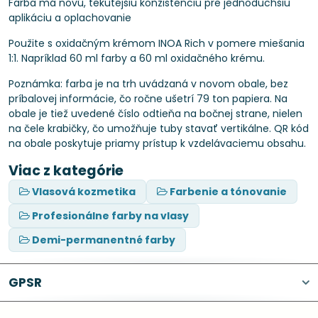
Farba má novú, tekutejšiu konzistenciu pre jednoduchšiu
aplikáciu a oplachovanie
Použite s oxidačným krémom INOA Rich v pomere miešania
1:1. Napríklad 60 ml farby a 60 ml oxidačného krému.
Poznámka: farba je na trh uvádzaná v novom obale, bez
príbalovej informácie, čo ročne ušetrí 79 ton papiera. Na
obale je tiež uvedené číslo odtieňa na bočnej strane, nielen
na čele krabičky, čo umožňuje tuby stavať vertikálne. QR kód
na obale poskytuje priamy prístup k vzdelávaciemu obsahu.
Viac z kategórie
Vlasová kozmetika
Farbenie a tónovanie
Profesionálne farby na vlasy
Demi-permanentné farby
GPSR