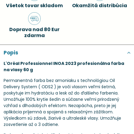
Všetok tovar skladom
Okamžitá distribúcia
Doprava nad 80 Eur
zdarma
Popis
L'Oréal Professionnel INOA 2023 profesionálna farba
na vlasy 60 g
Permanentná farba bez amoniaku s technológiou Oil
Delivery System ( ODS2 ) je voči vlasom veľmi šetrná,
poskytuje im hydratáciu a lesk až do ďalšieho farbenia.
Umožňuje 100% krytie šedín a súčasne veľmi prirodzený
vzhľad s dlhodobých efektom. Nezapácha, preto je jej
aplikácia príjemná a spojená s relaxačným zážitkom.
Výsledkom sú zdavé, žiarivé a ultraleské vlasy. Umožňuje
zosvetlenie až o 3 odtiene.