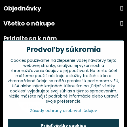
Objednávky
Všetko o nákupe
Pridajte sa k nám
Predvoľby súkromia
Facebook
Instagram
Cookies používame na zlepšenie vašej návštevy tejto
webovej stránky, analýzu jej výkonnosti a
Overené zákazníkmi
zhromažďovanie údajov o jej používaní. Na tento účel
môžeme použiť nástroje a služby tretích strán a
zhromaždené údaje sa môžu preniesť k partnerom v EÚ,
USA alebo iných krajinách. Kliknutím na „Prijať všetky
cookies“ vyjadrujete svoj súhlas s týmto spracovaním.
Nižšie môžete nájsť podrobné informácie alebo upraviť
svoje preferencie.
Zásady ochrany osobných údajov
Prijať všetky cookies