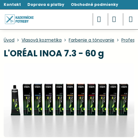
Kontakt
Doprava a platby
Obchodné podmienky
Úvod
Vlasová kozmetika
Farbenie a tónovanie
Profesi
L'ORÉAL INOA 7.3 - 60 g