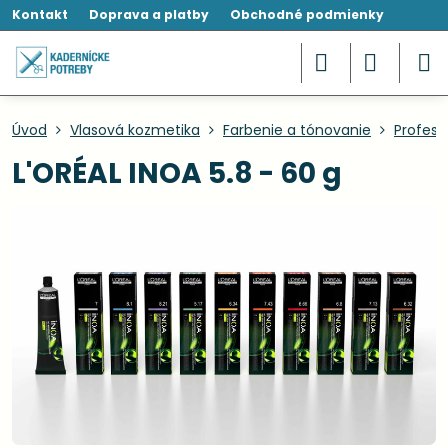
Kontakt
Doprava a platby
Obchodné podmienky
Úvod
Vlasová kozmetika
Farbenie a tónovanie
Profesi
L'ORÉAL INOA 5.8 - 60 g