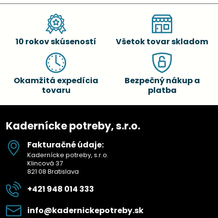
10 rokov skúseností
Všetok tovar skladom
Okamžitá expedícia
Bezpečný nákup a
tovaru
platba
Kadernícke potreby, s.r.o.
Fakturačné údaje:
Kadernícke potreby, s.r.o.
Klincová 37
821 08 Bratislava
+421 948 014 333
info​@kadernickepotreby​.sk