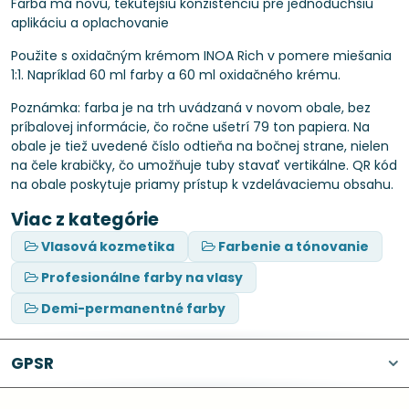
Farba má novú, tekutejšiu konzistenciu pre jednoduchšiu
aplikáciu a oplachovanie
Použite s oxidačným krémom INOA Rich v pomere miešania
1:1. Napríklad 60 ml farby a 60 ml oxidačného krému.
Poznámka: farba je na trh uvádzaná v novom obale, bez
príbalovej informácie, čo ročne ušetrí 79 ton papiera. Na
obale je tiež uvedené číslo odtieňa na bočnej strane, nielen
na čele krabičky, čo umožňuje tuby stavať vertikálne. QR kód
na obale poskytuje priamy prístup k vzdelávaciemu obsahu.
Viac z kategórie
Vlasová kozmetika
Farbenie a tónovanie
Profesionálne farby na vlasy
Demi-permanentné farby
GPSR