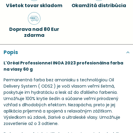
Všetok tovar skladom
Okamžitá distribúcia
Doprava nad 80 Eur
zdarma
Popis
L'Oréal Professionnel INOA 2023 profesionálna farba
na vlasy 60 g
Permanentná farba bez amoniaku s technológiou Oil
Delivery System ( ODS2 ) je voči vlasom veľmi šetrná,
poskytuje im hydratáciu a lesk až do ďalšieho farbenia.
Umožňuje 100% krytie šedín a súčasne veľmi prirodzený
vzhľad s dlhodobých efektom. Nezapácha, preto je jej
aplikácia príjemná a spojená s relaxačným zážitkom.
Výsledkom sú zdavé, žiarivé a ultraleské vlasy. Umožňuje
zosvetlenie až o 3 odtiene.