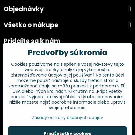
Objednávky
Všetko o nákupe
Pridajte sa k nám
Predvoľby súkromia
Facebook
Instagram
Cookies používame na zlepšenie vašej návštevy tejto
webovej stránky, analýzu jej výkonnosti a
Overené zákazníkmi
zhromažďovanie údajov o jej používaní. Na tento účel
môžeme použiť nástroje a služby tretích strán a
zhromaždené údaje sa môžu preniesť k partnerom v EÚ,
USA alebo iných krajinách. Kliknutím na „Prijať všetky
cookies“ vyjadrujete svoj súhlas s týmto spracovaním.
Nižšie môžete nájsť podrobné informácie alebo upraviť
svoje preferencie.
Zásady ochrany osobných údajov
Prijať všetky cookies