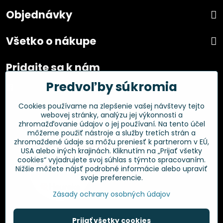
Objednávky
Všetko o nákupe
Pridajte sa k nám
Predvoľby súkromia
Facebook
Instagram
Cookies používame na zlepšenie vašej návštevy tejto
webovej stránky, analýzu jej výkonnosti a
Overené zákazníkmi
zhromažďovanie údajov o jej používaní. Na tento účel
môžeme použiť nástroje a služby tretích strán a
zhromaždené údaje sa môžu preniesť k partnerom v EÚ,
USA alebo iných krajinách. Kliknutím na „Prijať všetky
cookies“ vyjadrujete svoj súhlas s týmto spracovaním.
Nižšie môžete nájsť podrobné informácie alebo upraviť
svoje preferencie.
Zásady ochrany osobných údajov
Prijať všetky cookies