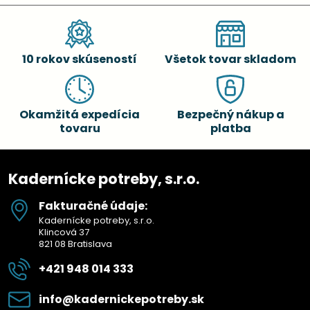
10 rokov skúseností
Všetok tovar skladom
Okamžitá expedícia
Bezpečný nákup a
tovaru
platba
Kadernícke potreby, s.r.o.
Fakturačné údaje:
Kadernícke potreby, s.r.o.
Klincová 37
821 08 Bratislava
+421 948 014 333
info​@kadernickepotreby​.sk