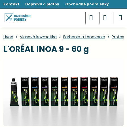
Kontakt
Doprava a platby
Obchodné podmienky
Úvod
Vlasová kozmetika
Farbenie a tónovanie
Profesi
L'ORÉAL INOA 9 - 60 g