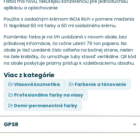
Farba má novú, tekutejšiu konzistenciu pre jednoduchšiu
aplikáciu a oplachovanie
Použite s oxidačným krémom INOA Rich v pomere miešania
1:1. Napríklad 60 ml farby a 60 ml oxidačného krému.
Poznámka: farba je na trh uvádzaná v novom obale, bez
príbalovej informácie, čo ročne ušetrí 79 ton papiera. Na
obale je tiež uvedené číslo odtieňa na bočnej strane, nielen
na čele krabičky, čo umožňuje tuby stavať vertikálne. QR kód
na obale poskytuje priamy prístup k vzdelávaciemu obsahu.
Viac z kategórie
Vlasová kozmetika
Farbenie a tónovanie
Profesionálne farby na vlasy
Demi-permanentné farby
GPSR