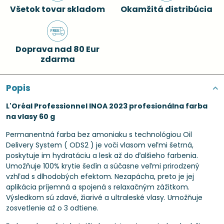
Všetok tovar skladom
Okamžitá distribúcia
Doprava nad 80 Eur
zdarma
Popis
L'Oréal Professionnel INOA 2023 profesionálna farba
na vlasy 60 g
Permanentná farba bez amoniaku s technológiou Oil
Delivery System ( ODS2 ) je voči vlasom veľmi šetrná,
poskytuje im hydratáciu a lesk až do ďalšieho farbenia.
Umožňuje 100% krytie šedín a súčasne veľmi prirodzený
vzhľad s dlhodobých efektom. Nezapácha, preto je jej
aplikácia príjemná a spojená s relaxačným zážitkom.
Výsledkom sú zdavé, žiarivé a ultraleské vlasy. Umožňuje
zosvetlenie až o 3 odtiene.