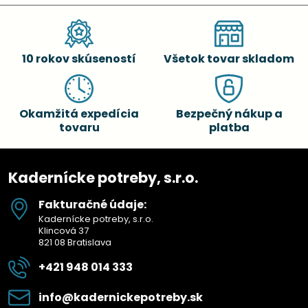
10 rokov skúseností
Všetok tovar skladom
Okamžitá expedícia
Bezpečný nákup a
tovaru
platba
Kadernícke potreby, s.r.o.
Fakturačné údaje:
Kadernícke potreby, s.r.o.
Klincová 37
821 08 Bratislava
+421 948 014 333
info​@kadernickepotreby​.sk