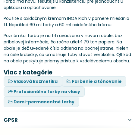
Farba má novú, tekutejšiu konzistenciu pre jednoduchšiu
aplikáciu a oplachovanie
Použite s oxidačným krémom INOA Rich v pomere miešania
1:1. Napríklad 60 ml farby a 60 ml oxidačného krému.
Poznámka: farba je na trh uvádzaná v novom obale, bez
príbalovej informácie, čo ročne ušetrí 79 ton papiera. Na
obale je tiež uvedené číslo odtieňa na bočnej strane, nielen
na čele krabičky, čo umožňuje tuby stavať vertikálne. QR kód
na obale poskytuje priamy prístup k vzdelávaciemu obsahu.
Viac z kategórie
Vlasová kozmetika
Farbenie a tónovanie
Profesionálne farby na vlasy
Demi-permanentné farby
GPSR