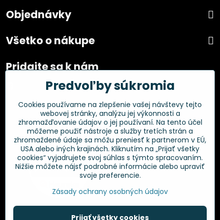
Objednávky
Všetko o nákupe
Pridajte sa k nám
Predvoľby súkromia
Facebook
Instagram
Cookies používame na zlepšenie vašej návštevy tejto
webovej stránky, analýzu jej výkonnosti a
Overené zákazníkmi
zhromažďovanie údajov o jej používaní. Na tento účel
môžeme použiť nástroje a služby tretích strán a
zhromaždené údaje sa môžu preniesť k partnerom v EÚ,
USA alebo iných krajinách. Kliknutím na „Prijať všetky
cookies“ vyjadrujete svoj súhlas s týmto spracovaním.
Nižšie môžete nájsť podrobné informácie alebo upraviť
svoje preferencie.
Zásady ochrany osobných údajov
Prijať všetky cookies