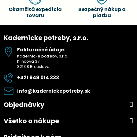
Okamžitá expedícia
Bezpečný nákup a
tovaru
platba
Kadernícke potreby, s.r.o.
Fakturačné údaje:
Kadernícke potreby, s.r.o.
Klincová 37
821 08 Bratislava
+421 948 014 333
info​@kadernickepotreby​.sk
Objednávky
Všetko o nákupe