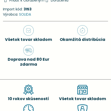
Pridať k Obľúbeným
Doručenia
Import kód:
3153
Výrobca:
SOLIDA
Všetok tovar skladom
Okamžitá distribúcia
Doprava nad 80 Eur
zdarma
10 rokov skúseností
Všetok tovar skladom