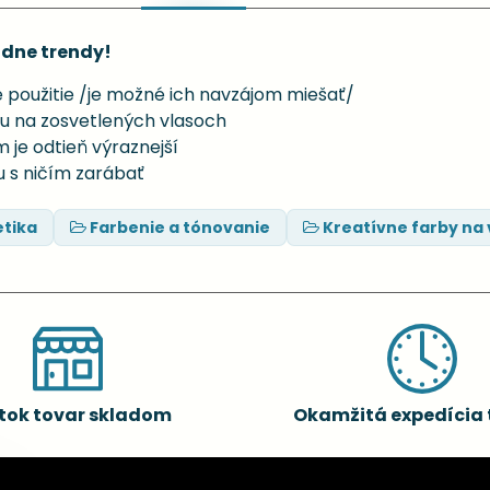
ódne trendy!
 použitie /je možné ich navzájom miešať/
ku na zosvetlených vlasoch
m je odtieň výraznejší
ju s ničím zarábať
tika
Farbenie a tónovanie
Kreatívne farby na 
tok tovar skladom
Okamžitá expedícia 