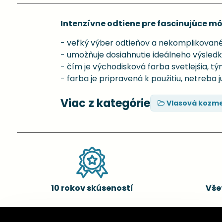
Intenzívne odtiene pre fascinujúce m
- veľký výber odtieňov a nekomplikované
- umožňuje dosiahnutie ideálneho výsled
- čím je východisková farba svetlejšia, tý
- farba je pripravená k použitiu, netreba 
Viac z kategórie
Vlasová kozme
10 rokov skúseností
Vše