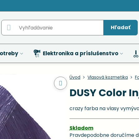
Hľadať
otreby
Elektronika a príslušenstvo
Úvod
Vlasová kozmetika
F
DUSY Color Inj
crazy farba na vlasy vymýv
Skladom
Pravdepodobne doručíme d