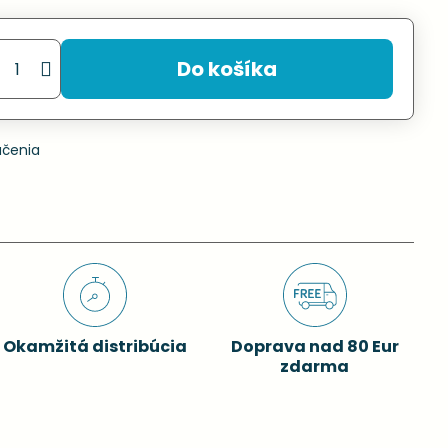
Do košíka
učenia
Okamžitá distribúcia
Doprava nad 80 Eur
zdarma