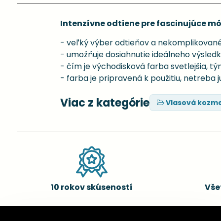
Intenzívne odtiene pre fascinujúce m
- veľký výber odtieňov a nekomplikované
- umožňuje dosiahnutie ideálneho výsled
- čím je východisková farba svetlejšia, tý
- farba je pripravená k použitiu, netreba 
Viac z kategórie
Vlasová kozme
10 rokov skúseností
Vše