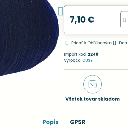
7,10 €
Pridať k Obľúbeným
Dor
Import kód:
2248
Výrobca:
DUSY
Všetok tovar skladom
Popis
GPSR