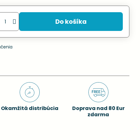
Do košíka
učenia
Okamžitá distribúcia
Doprava nad 80 Eur
zdarma