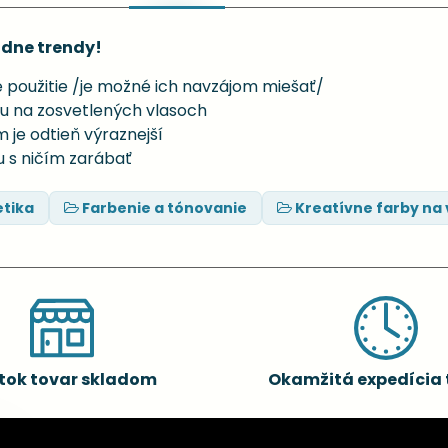
ódne trendy!
 použitie /je možné ich navzájom miešať/
ku na zosvetlených vlasoch
m je odtieň výraznejší
ju s ničím zarábať
tika
Farbenie a tónovanie
Kreatívne farby na 
tok tovar skladom
Okamžitá expedícia 