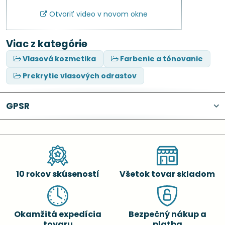
Otvoriť video v novom okne
Viac z kategórie
Vlasová kozmetika
Farbenie a tónovanie
Prekrytie vlasových odrastov
GPSR
10 rokov skúseností
Všetok tovar skladom
Okamžitá expedícia
Bezpečný nákup a
tovaru
platba