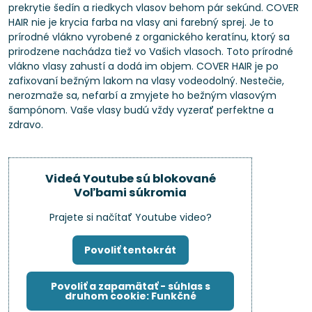
prekrytie šedín a riedkych vlasov behom pár sekúnd. COVER
HAIR nie je krycia farba na vlasy ani farebný sprej. Je to
prírodné vlákno vyrobené z organického keratínu, ktorý sa
prirodzene nachádza tiež vo Vašich vlasoch. Toto prírodné
vlákno vlasy zahustí a dodá im objem. COVER HAIR je po
zafixovaní bežným lakom na vlasy vodeodolný. Nestečie,
nerozmaže sa, nefarbí a zmyjete ho bežným vlasovým
šampónom. Vaše vlasy budú vždy vyzerať perfektne a
zdravo.
Videá Youtube sú blokované
Voľbami súkromia
Prajete si načítať Youtube video?
Povoliť tentokrát
Povoliť a zapamätať - súhlas s
druhom cookie: Funkčné