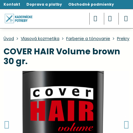
Kontakt
Doprava a platby
Obchodné podmienky
Úvod
Vlasová kozmetika
Farbenie a tónovanie
Prekryt
COVER HAIR Volume brown
30 gr.