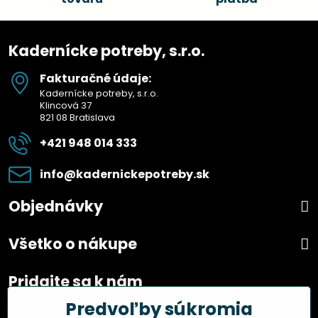
Kadernícke potreby, s.r.o.
Fakturačné údaje:
Kadernícke potreby, s.r.o.
Klincová 37
821 08 Bratislava
+421 948 014 333
info​@kadernickepotreby​.sk
Objednávky
Všetko o nákupe
Pridajte sa k nám
Predvoľby súkromia
Facebook