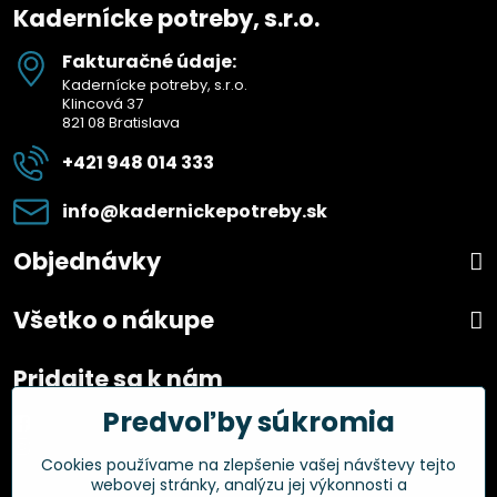
Kadernícke potreby, s.r.o.
Fakturačné údaje:
Kadernícke potreby, s.r.o.
Klincová 37
821 08 Bratislava
+421 948 014 333
info​@kadernickepotreby​.sk
Objednávky
Všetko o nákupe
Pridajte sa k nám
Predvoľby súkromia
Facebook
Instagram
Cookies používame na zlepšenie vašej návštevy tejto
webovej stránky, analýzu jej výkonnosti a