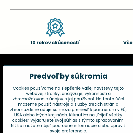
10 rokov skúseností
Vše
Kadernícke potreby, s.r.o.
Všetko 
Predvoľby súkromia
Fakturačné údaje:
Obchodné p
Cookies používame na zlepšenie vašej návštevy tejto
Postup pri r
Kadernícke potreby, s.r.o.
webovej stránky, analýzu jej výkonnosti a
Klincová 37
Odstúpenie 
zhromažďovanie údajov o jej používaní. Na tento účel
821 08 Bratislava
Ochrana os
môžeme použiť nástroje a služby tretích strán a
GPSR
zhromaždené údaje sa môžu preniesť k partnerom v EÚ,
+421 948 014 333
USA alebo iných krajinách. Kliknutím na „Prijať všetky
cookies“ vyjadrujete svoj súhlas s týmto spracovaním.
Nižšie môžete nájsť podrobné informácie alebo upraviť
info​@kadernickepotreby​.sk
svoje preferencie.