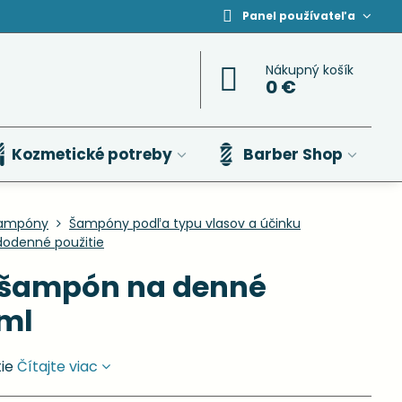
Panel používateľa
Nákupný košík
0 €
Kozmetické potreby
Barber Shop
ampóny
Šampóny podľa typu vlasov a účinku
dodenné použitie
 šampón na denné
 ml
tie
Čítajte viac