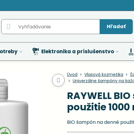
Hľadať
otreby
Elektronika a príslušenstvo
Úvod
Vlasová kozmetika
Š
Univerzálne šampóny na kaž
RAYWELL BIO
použitie 1000
BIO šampón na denné použi