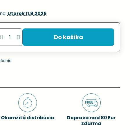
ňa:
Utorok
11.8.2026
Do košíka
učenia
Okamžitá distribúcia
Doprava nad 80 Eur
zdarma