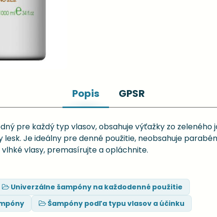
Popis
GPSR
dný pre každý typ vlasov, obsahuje výťažky zo zeleného j
lesk. Je ideálny pre denné použitie, neobsahuje parabény
vlhké vlasy, premasírujte a opláchnite.
Univerzálne šampóny na každodenné použitie
ampóny
Šampóny podľa typu vlasov a účinku