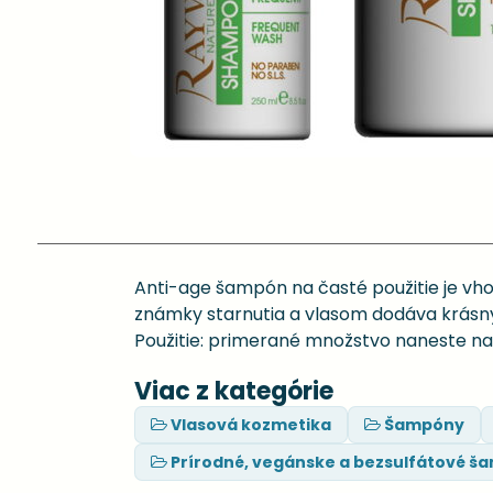
Anti-age šampón na časté použitie je vho
známky starnutia a vlasom dodáva krásny 
Použitie: primerané množstvo naneste na 
Viac z kategórie
Vlasová kozmetika
Šampóny
Prírodné, vegánske a bezsulfátové š