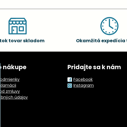
tok tovar skladom
Okamžitá expedícia 
o nákupe
Pridajte sa k nám
odmienky
Facebook
eklamácii
Instagram
od zmluvy
obných údajov