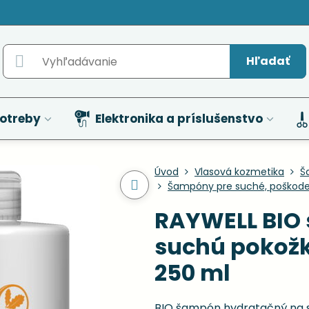
Hľadať
otreby
Elektronika a príslušenstvo
Úvod
Vlasová kozmetika
Š
Šampóny pre suché, poškode
RAYWELL BIO
suchú pokožk
250 ml
BIO šampón hydratačný na s