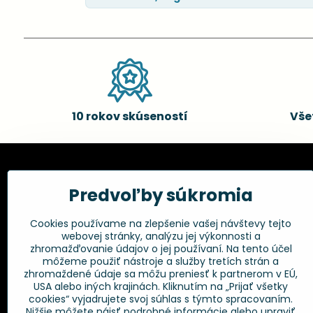
10 rokov skúseností
Vše
Kadernícke potreby, s.r.o.
Všetko 
Predvoľby súkromia
Fakturačné údaje:
Obchodné p
Cookies používame na zlepšenie vašej návštevy tejto
Postup pri r
Kadernícke potreby, s.r.o.
webovej stránky, analýzu jej výkonnosti a
Klincová 37
Odstúpenie 
zhromažďovanie údajov o jej používaní. Na tento účel
821 08 Bratislava
Ochrana os
môžeme použiť nástroje a služby tretích strán a
GPSR
zhromaždené údaje sa môžu preniesť k partnerom v EÚ,
+421 948 014 333
USA alebo iných krajinách. Kliknutím na „Prijať všetky
cookies“ vyjadrujete svoj súhlas s týmto spracovaním.
Nižšie môžete nájsť podrobné informácie alebo upraviť