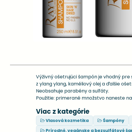
Výživný ošetrujúci šampón je vhodný pre 
z ylang ylang, kaméliový olej a ďalšie oše
Neobsahuje parabény a sulfáty.
Použitie: primerané množstvo naneste na 
Viac z kategórie
Vlasová kozmetika
Šampóny
Prírodné, vegánske a bezsulfátové š