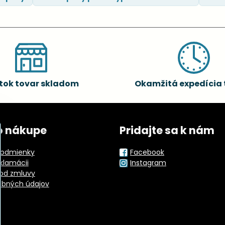
tok tovar skladom
Okamžitá expedícia 
o nákupe
Pridajte sa k nám
odmienky
Facebook
eklamácii
Instagram
od zmluvy
obných údajov