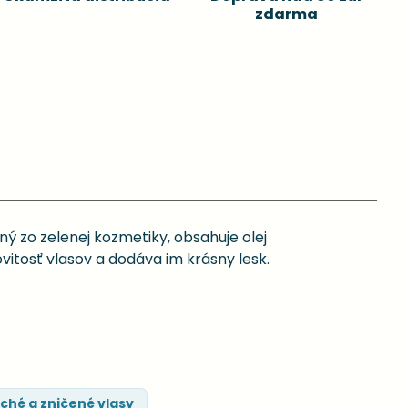
zdarma
ý zo zelenej kozmetiky, obsahuje olej
ovitosť vlasov a dodáva im krásny lesk.
ché a zničené vlasy