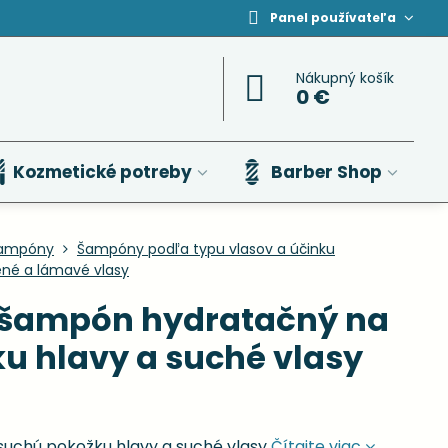
Panel používateľa
Nákupný košík
0 €
Kozmetické potreby
Barber Shop
ampóny
Šampóny podľa typu vlasov a účinku
né a lámavé vlasy
 šampón hydratačný na
u hlavy a suché vlasy
uchú pokožku hlavy a suché vlasy
Čítajte viac