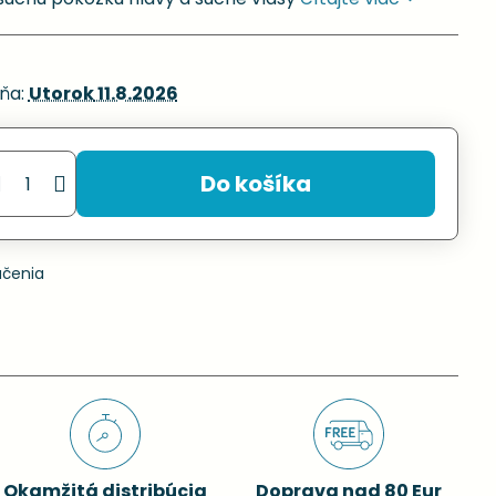
ňa:
Utorok
11.8.2026
Do košíka
učenia
Okamžitá distribúcia
Doprava nad 80 Eur