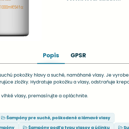
Popis
GPSR
suchú pokožky hlavy a suché, namáhané vlasy. Je vyroben
trujúce zložky. Hydratuje pokožku a vlasy, odstraňuje krep
vlhké vlasy, premasírujte a opláchnite.
Šampóny pre suché, poškodené a lámavé vlasy
ampóny
Šampóny podľa typu vlasov a účinku
Su