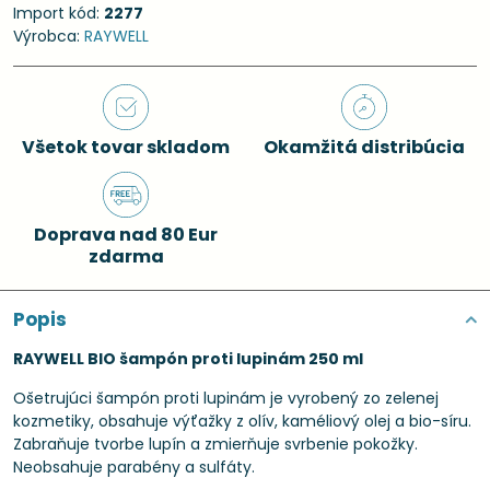
Import kód:
2277
Výrobca:
RAYWELL
Všetok tovar skladom
Okamžitá distribúcia
Doprava nad 80 Eur
zdarma
Popis
RAYWELL BIO šampón proti lupinám 250 ml
Ošetrujúci šampón proti lupinám je vyrobený zo zelenej
kozmetiky, obsahuje výťažky z olív, kaméliový olej a bio-síru.
Zabraňuje tvorbe lupín a zmierňuje svrbenie pokožky.
Neobsahuje parabény a sulfáty.