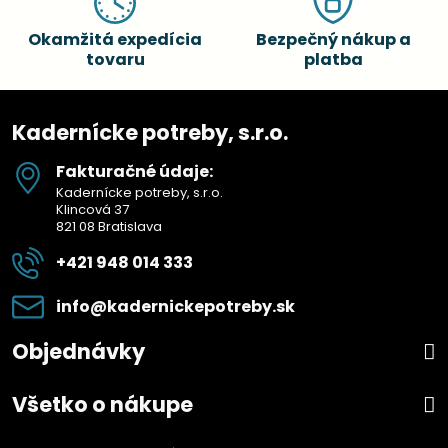
Okamžitá expedícia
Bezpečný nákup a
tovaru
platba
Kadernícke potreby, s.r.o.
Fakturačné údaje:
Kadernícke potreby, s.r.o.
Klincová 37
821 08 Bratislava
+421 948 014 333
info​@kadernickepotreby​.sk
Objednávky
Všetko o nákupe