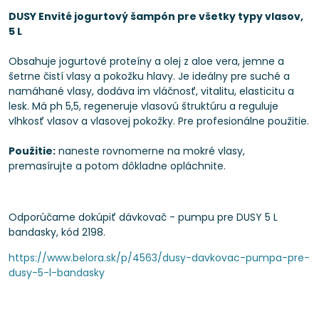
DUSY Envité jogurtový šampón pre všetky typy vlasov,
5 L
Obsahuje jogurtové proteíny a olej z aloe vera, jemne a
šetrne čistí vlasy a pokožku hlavy. Je ideálny pre suché a
namáhané vlasy, dodáva im vláčnosť, vitalitu, elasticitu a
lesk. Má ph 5,5, regeneruje vlasovú štruktúru a reguluje
vlhkosť vlasov a vlasovej pokožky. Pre profesionálne použitie.
Použitie:
naneste rovnomerne na mokré vlasy,
premasírujte a potom dôkladne opláchnite.
Odporúčame dokúpiť dávkovač - pumpu pre DUSY 5 L
bandasky, kód 2198.
https://www.belora.sk/p/4563/dusy-davkovac-pumpa-pre-
dusy-5-l-bandasky