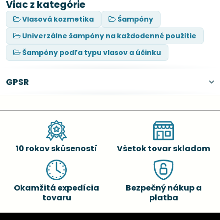
Viac z kategórie
Vlasová kozmetika
Šampóny
Univerzálne šampóny na každodenné použitie
Šampóny podľa typu vlasov a účinku
GPSR
10 rokov skúseností
Všetok tovar skladom
Okamžitá expedícia
Bezpečný nákup a
tovaru
platba