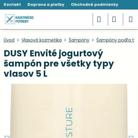
Kontakt
Doprava a platby
Obchodné podmienky
Úvod
Vlasová kozmetika
Šampóny
Šampóny podľa typ
DUSY Envité jogurtový
šampón pre všetky typy
vlasov 5 L