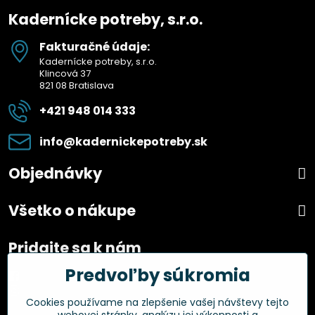
Kadernícke potreby, s.r.o.
Fakturačné údaje:
Kadernícke potreby, s.r.o.
Klincová 37
821 08 Bratislava
+421 948 014 333
info​@kadernickepotreby​.sk
Objednávky
Všetko o nákupe
Pridajte sa k nám
Predvoľby súkromia
Facebook
Instagram
Cookies používame na zlepšenie vašej návštevy tejto