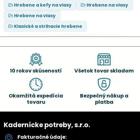
Hrebene a kefy na vlasy
Hrebene na vlasy
Hrebene na vlasy
Klasické a strihacie hrebene
10 rokov skúseností
Všetok tovar skladom
Okamžitá expedícia
Bezpečný nákup a
tovaru
platba
Kadernícke potreby, s.r.o.
Fakturačné údaje: