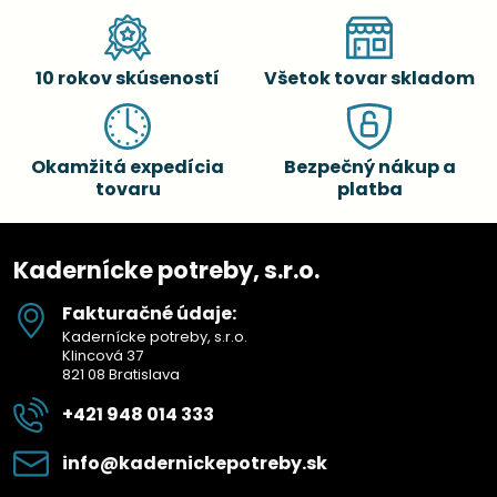
10 rokov skúseností
Všetok tovar skladom
Okamžitá expedícia
Bezpečný nákup a
tovaru
platba
Kadernícke potreby, s.r.o.
Fakturačné údaje:
Kadernícke potreby, s.r.o.
Klincová 37
821 08 Bratislava
+421 948 014 333
info​@kadernickepotreby​.sk