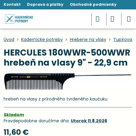
Kontakt
Doprava a platby
Obchodné podmienky
Úvod
Kadernícke potreby
Hrebene na vlasy
Tupírovaci
HERCULES 180WWR-500WWR
hrebeň na vlasy 9" - 22,9 cm
hrebeň na vlasy z prírodného tvrdeného kaučuku
Skladom
Pravdepodobne doručíme dňa:
Utorok
11.8.2026
11,60 €