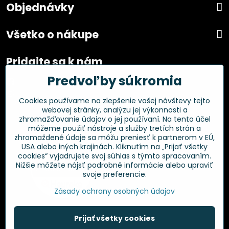
Objednávky
Všetko o nákupe
Pridajte sa k nám
Predvoľby súkromia
Facebook
Instagram
Cookies používame na zlepšenie vašej návštevy tejto
webovej stránky, analýzu jej výkonnosti a
Overené zákazníkmi
zhromažďovanie údajov o jej používaní. Na tento účel
môžeme použiť nástroje a služby tretích strán a
zhromaždené údaje sa môžu preniesť k partnerom v EÚ,
USA alebo iných krajinách. Kliknutím na „Prijať všetky
cookies“ vyjadrujete svoj súhlas s týmto spracovaním.
Nižšie môžete nájsť podrobné informácie alebo upraviť
svoje preferencie.
Zásady ochrany osobných údajov
Prijať všetky cookies