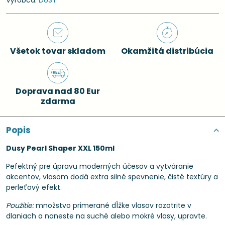
Výrobca:
DUSY
Všetok tovar skladom
Okamžitá distribúcia
Doprava nad 80 Eur
zdarma
Popis
Dusy Pearl Shaper XXL 150ml
Pefektný pre úpravu moderných účesov a vytváranie
akcentov, vlasom dodá extra silné spevnenie, čisté textúry a
perleťový efekt.
Použitie:
množstvo primerané dĺžke vlasov rozotrite v
dlaniach a naneste na suché alebo mokré vlasy, upravte.