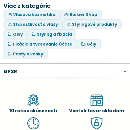
Viac z kategórie
Vlasová kozmetika
Barber Shop
Starostlivosť o vlasy
Stylingové produkty
Gély
Styling a fixácia
Fixácia a tvarovanie účesu
Gély
Pasty a vosky
GPSR
10 rokov skúseností
Všetok tovar skladom