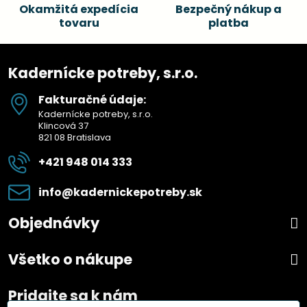
Okamžitá expedícia
Bezpečný nákup a
tovaru
platba
Kadernícke potreby, s.r.o.
Fakturačné údaje:
Kadernícke potreby, s.r.o.
Klincová 37
821 08 Bratislava
+421 948 014 333
info​@kadernickepotreby​.sk
Objednávky
Všetko o nákupe
Pridajte sa k nám