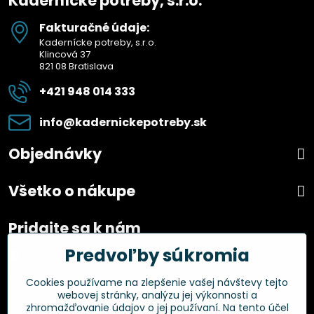
Kadernícke potreby, s.r.o.
Fakturačné údaje:
Kadernícke potreby, s.r.o.
Klincová 37
821 08 Bratislava
+421 948 014 333
info​@kadernickepotreby​.sk
Objednávky
Všetko o nákupe
Pridajte sa k nám
Predvoľby súkromia
Facebook
Instagram
Cookies používame na zlepšenie vašej návštevy tejto
webovej stránky, analýzu jej výkonnosti a
Overené zákazníkmi
zhromažďovanie údajov o jej používaní. Na tento účel