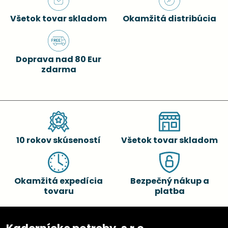
Všetok tovar skladom
Okamžitá distribúcia
Doprava nad 80 Eur
zdarma
10 rokov skúseností
Všetok tovar skladom
Okamžitá expedícia
Bezpečný nákup a
tovaru
platba