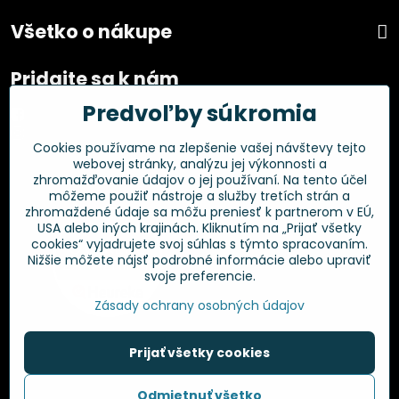
Všetko o nákupe
Pridajte sa k nám
Predvoľby súkromia
Facebook
Instagram
Cookies používame na zlepšenie vašej návštevy tejto
webovej stránky, analýzu jej výkonnosti a
Overené zákazníkmi
zhromažďovanie údajov o jej používaní. Na tento účel
môžeme použiť nástroje a služby tretích strán a
zhromaždené údaje sa môžu preniesť k partnerom v EÚ,
USA alebo iných krajinách. Kliknutím na „Prijať všetky
cookies“ vyjadrujete svoj súhlas s týmto spracovaním.
Nižšie môžete nájsť podrobné informácie alebo upraviť
svoje preferencie.
Zásady ochrany osobných údajov
Prijať všetky cookies
©
2026
Copyright
Odmietnuť všetko