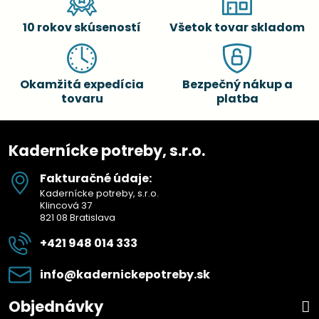
10 rokov skúseností
Všetok tovar skladom
Okamžitá expedícia
Bezpečný nákup a
tovaru
platba
Kadernícke potreby, s.r.o.
Fakturačné údaje:
Kadernícke potreby, s.r.o.
Klincová 37
821 08 Bratislava
+421 948 014 333
info​@kadernickepotreby​.sk
Objednávky