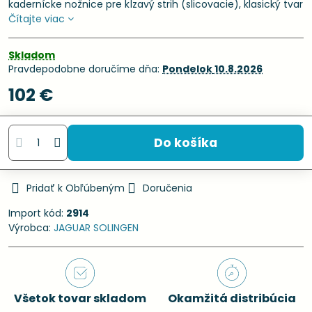
kadernícke nožnice pre kĺzavý strih (slicovacie), klasický tvar
Čítajte viac
Skladom
Pravdepodobne doručíme dňa:
Pondelok
10.8.2026
102 €
Do košíka
Pridať k Obľúbeným
Doručenia
Import kód:
2914
Výrobca:
JAGUAR SOLINGEN
Všetok tovar skladom
Okamžitá distribúcia