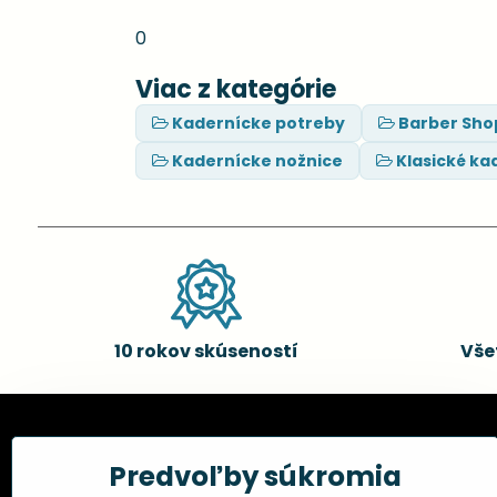
0
Viac z kategórie
Kadernícke potreby
Barber Sho
Kadernícke nožnice
Klasické ka
10 rokov skúseností
Vše
Kadernícke potreby, s.r.o.
Všetko 
Predvoľby súkromia