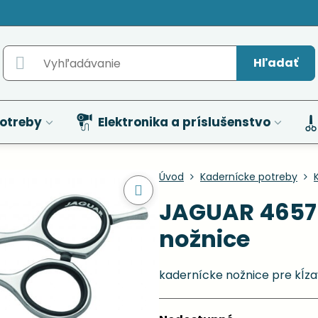
Hľadať
otreby
Elektronika a príslušenstvo
Úvod
Kadernícke potreby
JAGUAR 46575
nožnice
kadernícke nožnice pre kĺzav