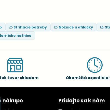
p
Strihacie potreby
Nožnice a efilačky
St
dernícke nožnice
tok tovar skladom
Okamžitá expedícia 
o nákupe
Pridajte sa k nám