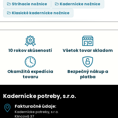
Strihacie nožnice
Kadernícke nožnice
Klasické kadernícke nožnice
10 rokov skúseností
Všetok tovar skladom
Okamžitá expedícia
Bezpečný nákup a
tovaru
platba
Kadernícke potreby, s.r.o.
Fakturačné údaje:
Kadernícke potreby, s.r.o.
Klincová 37