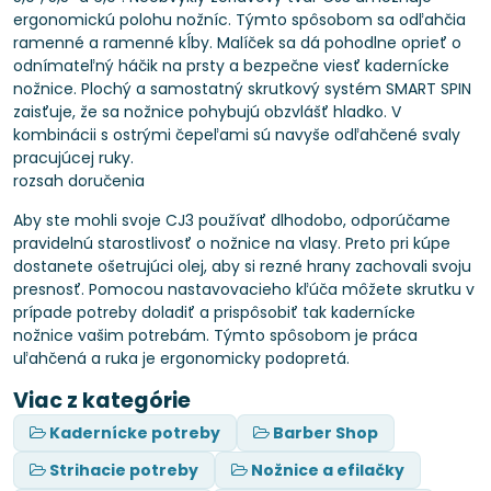
ergonomickú polohu nožníc. Týmto spôsobom sa odľahčia
ramenné a ramenné kĺby. Malíček sa dá pohodlne oprieť o
odnímateľný háčik na prsty a bezpečne viesť kadernícke
nožnice. Plochý a samostatný skrutkový systém SMART SPIN
zaisťuje, že sa nožnice pohybujú obzvlášť hladko. V
kombinácii s ostrými čepeľami sú navyše odľahčené svaly
pracujúcej ruky.
rozsah doručenia
Aby ste mohli svoje CJ3 používať dlhodobo, odporúčame
pravidelnú starostlivosť o nožnice na vlasy. Preto pri kúpe
dostanete ošetrujúci olej, aby si rezné hrany zachovali svoju
presnosť. Pomocou nastavovacieho kľúča môžete skrutku v
prípade potreby doladiť a prispôsobiť tak kadernícke
nožnice vašim potrebám. Týmto spôsobom je práca
uľahčená a ruka je ergonomicky podopretá.
Viac z kategórie
Kadernícke potreby
Barber Shop
Strihacie potreby
Nožnice a efilačky