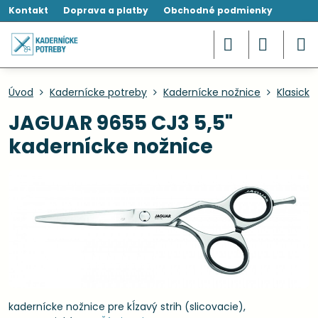
Kontakt
Doprava a platby
Obchodné podmienky
Úvod
Kadernícke potreby
Kadernícke nožnice
Klasické
JAGUAR 9655 CJ3 5,5"
kadernícke nožnice
kadernícke nožnice pre kĺzavý strih (slicovacie),