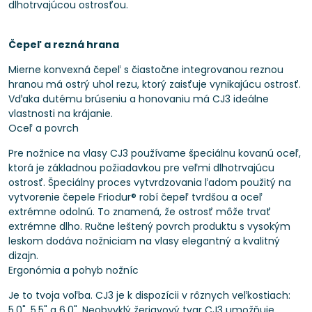
dlhotrvajúcou ostrosťou.
Čepeľ a rezná hrana
Mierne konvexná čepeľ s čiastočne integrovanou reznou
hranou má ostrý uhol rezu, ktorý zaisťuje vynikajúcu ostrosť.
Vďaka dutému brúseniu a honovaniu má CJ3 ideálne
vlastnosti na krájanie.
Oceľ a povrch
Pre nožnice na vlasy CJ3 používame špeciálnu kovanú oceľ,
ktorá je základnou požiadavkou pre veľmi dlhotrvajúcu
ostrosť. Špeciálny proces vytvrdzovania ľadom použitý na
vytvorenie čepele Friodur® robí čepeľ tvrdšou a oceľ
extrémne odolnú. To znamená, že ostrosť môže trvať
extrémne dlho. Ručne leštený povrch produktu s vysokým
leskom dodáva nožniciam na vlasy elegantný a kvalitný
dizajn.
Ergonómia a pohyb nožníc
Je to tvoja voľba. CJ3 je k dispozícii v rôznych veľkostiach:
5,0", 5,5" a 6,0". Neobvyklý žeriavový tvar CJ3 umožňuje