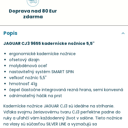
Doprava nad 80 Eur
zdarma
Popis
JAGUAR CJ3 9655 kadernícke nožnice 5,5"
ergonomické kadernícke nožnice
ofsetový dizajn
molybdénová oceľ
nastaviteľný systém SMART SPIN
veľkosť nožníc 5,5"
hmotnosť 41g
čepel čiastočne integrovaná rezná hrana, semi konvexná
odnímateľný háčik na prst
Kadernícke nožnice JAGUAR CJ3 sú ideálne na strihanie.
Vďaka svojmu žeriavovému tvaru CJ3 perfektne padne do
ruky a uľahčí vám každodenný život v salóne. Tieto nožnice
na vlasy sú súčasťou SILVER LINE a vyznačujú sa