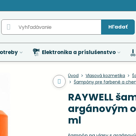
Hľadať
otreby
Elektronika a príslušenstvo
Úvod
Vlasová kozmetika
Š
Šampóny pre farbené a chem
RAYWELL šam
argánovým ol
ml
šampón na vlasy s argánov