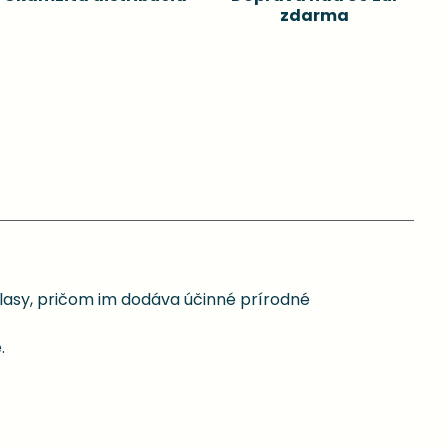
zdarma
asy, pričom im dodáva účinné prírodné
.