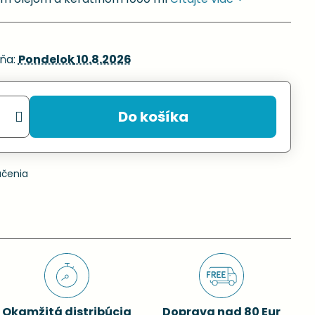
ňa:
Pondelok
10.8.2026
Do košíka
učenia
Okamžitá distribúcia
Doprava nad 80 Eur