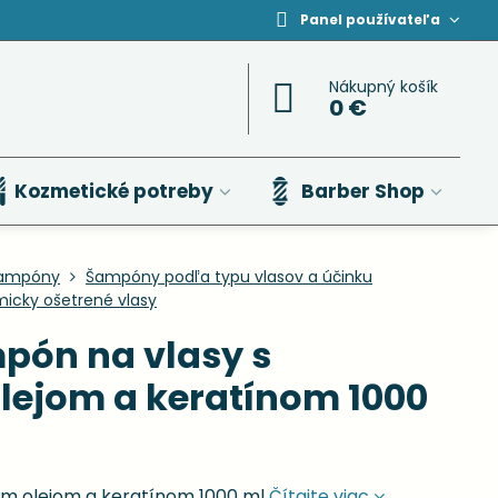
Panel používateľa
Nákupný košík
0 €
Kozmetické potreby
Barber Shop
ampóny
Šampóny podľa typu vlasov a účinku
icky ošetrené vlasy
pón na vlasy s
ejom a keratínom 1000
ým olejom a keratínom 1000 ml
Čítajte viac