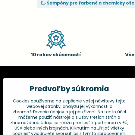
Šampóny pre farbené a chemicky oše
10 rokov skúseností
Vše
Kadernícke potreby, s.r.o.
Všetko 
Predvoľby súkromia
Fakturačné údaje:
Obchodné p
Cookies používame na zlepšenie vašej návštevy tejto
Postup pri r
Kadernícke potreby, s.r.o.
webovej stránky, analýzu jej výkonnosti a
Klincová 37
Odstúpenie 
zhromažďovanie údajov o jej používaní. Na tento účel
821 08 Bratislava
Ochrana os
môžeme použiť nástroje a služby tretích strán a
GPSR
zhromaždené údaje sa môžu preniesť k partnerom v EÚ,
+421 948 014 333
USA alebo iných krajinách. Kliknutím na „Prijať všetky
cookies“ vyjadrujete svoj súhlas s týmto spracovaním.