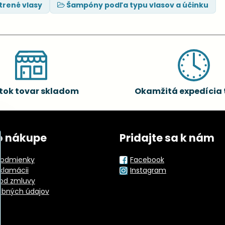
trené vlasy
Šampóny podľa typu vlasov a účinku
tok tovar skladom
Okamžitá expedícia 
o nákupe
Pridajte sa k nám
odmienky
Facebook
eklamácii
Instagram
od zmluvy
obných údajov