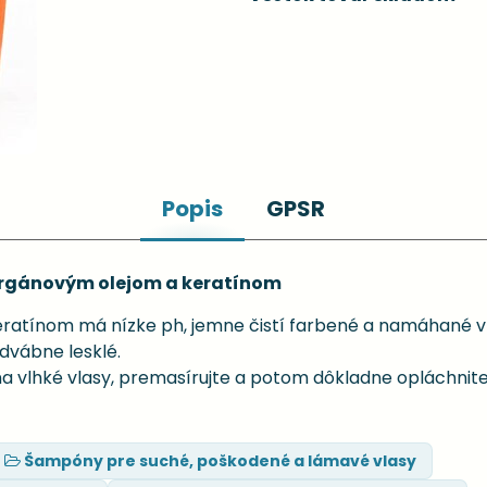
Popis
GPSR
argánovým olejom a keratínom
ratínom má nízke ph, jemne čistí farbené a namáhané vl
dvábne lesklé.
 vlhké vlasy, premasírujte a potom dôkladne opláchnite
Šampóny pre suché, poškodené a lámavé vlasy