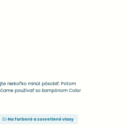
jte niekoľko minút pôsobiť. Potom
orúčame používať so šampónom Color
Na farbené a zosvetlené vlasy