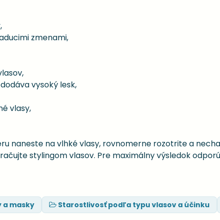
,
iaducimi zmenami,
vlasov,
 dodáva vysoký lesk,
é vlasy,
u naneste na vlhké vlasy, rovnomerne rozotrite a necha
kračujte stylingom vlasov. Pre maximálny výsledok odp
y a masky
Starostlivosť podľa typu vlasov a účinku