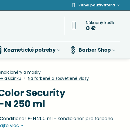
Panel používateľa
Nákupný košík
0 €
Kozmetické potreby
Barber Shop
ondicionéry a masky
ov a účinku
Na farbené a zosvetlené vlasy
olor Security
F-N 250 ml
onditioner F-N 250 ml - kondicionér pre farbené
ajte viac