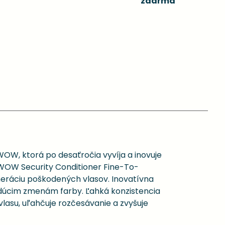
zdarma
WOW, ktorá po desaťročia vyvíja a inovuje
r WOW Security Conditioner Fine-To-
eráciu poškodených vlasov. Inovatívna
adúcim zmenám farby. Ľahká konzistencia
vlasu, uľahčuje rozčesávanie a zvyšuje