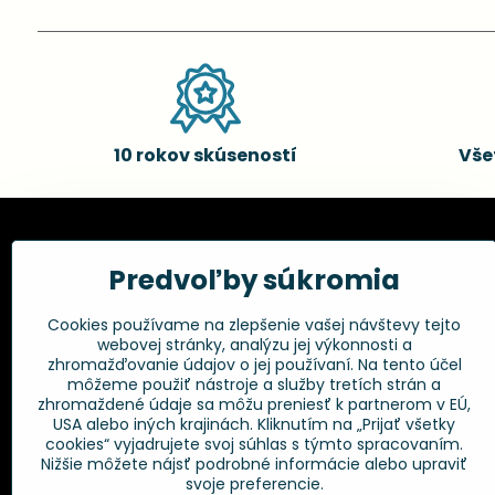
10 rokov skúseností
Vše
Kadernícke potreby, s.r.o.
Všetko 
Predvoľby súkromia
Fakturačné údaje:
Obchodné p
Cookies používame na zlepšenie vašej návštevy tejto
Postup pri r
Kadernícke potreby, s.r.o.
webovej stránky, analýzu jej výkonnosti a
Klincová 37
Odstúpenie 
zhromažďovanie údajov o jej používaní. Na tento účel
821 08 Bratislava
Ochrana os
môžeme použiť nástroje a služby tretích strán a
GPSR
zhromaždené údaje sa môžu preniesť k partnerom v EÚ,
+421 948 014 333
USA alebo iných krajinách. Kliknutím na „Prijať všetky
cookies“ vyjadrujete svoj súhlas s týmto spracovaním.
Nižšie môžete nájsť podrobné informácie alebo upraviť
info​@kadernickepotreby​.sk
svoje preferencie.