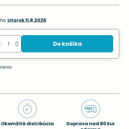
ňa:
Utorok
11.8.2026
Do košíka
učenia
Okamžitá distribúcia
Doprava nad 80 Eur