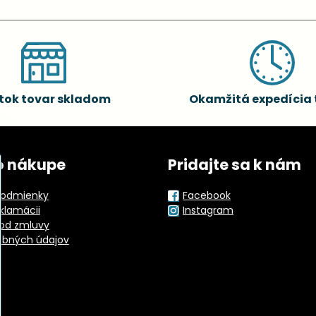
tok tovar skladom
Okamžitá expedícia 
o nákupe
Pridajte sa k nám
odmienky
Facebook
eklamácii
Instagram
od zmluvy
obných údajov