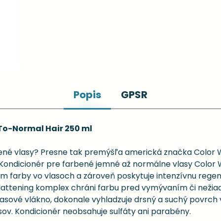
Popis
GPSR
To-Normal Hair 250 ml
arbené vlasy? Presne tak premýšľa americká značka Color 
y. Kondicionér pre farbené jemné až normálne vlasy Colo
 farby vo vlasoch a zároveň poskytuje intenzívnu regen
Flattening komplex chráni farbu pred vymývaním či neži
lasové vlákno, dokonale vyhladzuje drsný a suchý povrch 
sov. Kondicionér neobsahuje sulfáty ani parabény.