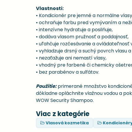
Vlastnosti:
• Kondicionér pre jemné a normálne vlasy
• ochraňuje farbu pred vymývaním a než
• intenzívne hydratuje a posilňuje,
• dodáva vlasom pružnosť a poddajnosť,
• uľahčuje rozčesávanie a ovládateľnosť 
• vyhladzuje drsný a suchý povrch vlasu a
• nezaťažuje ani nemastí vlasy,
• vhodný pre farbené či chemicky ošetren
• bez parabénov a sulfátov.
Použitie:
primerané množstvo kondicionér
dôkladne opláchnite vlažnou vodou a po
WOW Security Shampoo.
Viac z kategórie
Vlasová kozmetika
Kondicionér