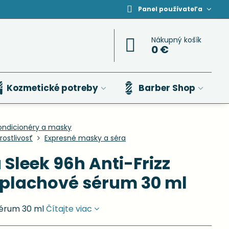
Panel používateľa
Nákupný košík
0 €
Kozmetické potreby
Barber Shop
ondicionéry a masky
ostlivosť
Expresné masky a séra
Sleek 96h Anti-Frizz
plachové sérum 30 ml
sérum 30 ml
Čítajte viac