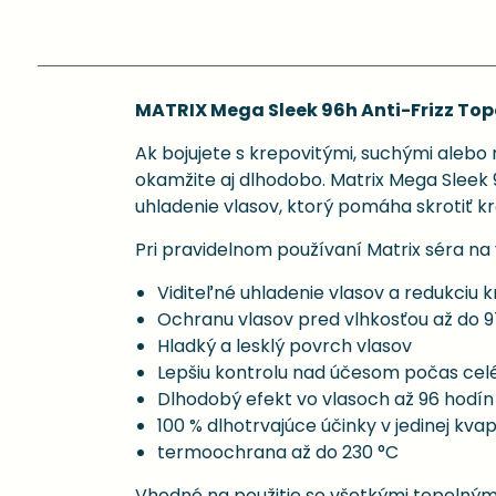
MATRIX Mega Sleek 96h Anti-Frizz Top
Ak bojujete s krepovitými, suchými alebo 
okamžite aj dlhodobo. Matrix Mega Sleek
uhladenie vlasov, ktorý pomáha skrotiť kr
Pri pravidelnom používaní Matrix séra na
Viditeľné uhladenie vlasov a redukciu 
Ochranu vlasov pred vlhkosťou až do 9
Hladký a lesklý povrch vlasov
Lepšiu kontrolu nad účesom počas cel
Dlhodobý efekt vo vlasoch až 96 hodín
100 % dlhotrvajúce účinky v jedinej kva
termoochrana až do 230 °C
Vhodné na použitie so všetkými tepelnými 