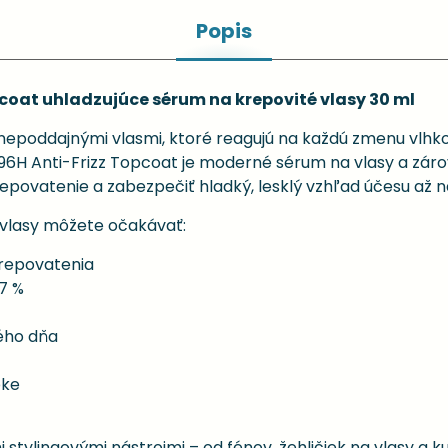
Popis
coat uhladzujúce sérum na krepovité vlasy 30 ml
nepoddajnými vlasmi, ktoré reagujú na každú zmenu vlhkost
 96H Anti-Frizz Topcoat je moderné sérum na vlasy a zár
epovatenie a zabezpečiť hladký, lesklý vzhľad účesu až n
 vlasy môžete očakávať:
krepovatenia
7 %
ého dňa
pke
stylingovými nástrojmi – od fénov, žehličiek na vlasy a ku