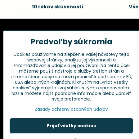
10 rokov skúseností
Vše
Kadernícke potreby, s.r.o.
Všetko 
Predvoľby súkromia
Fakturačné údaje:
Obchodné p
Cookies používame na zlepšenie vašej návštevy tejto
Postup pri r
Kadernícke potreby, s.r.o.
webovej stránky, analýzu jej výkonnosti a
Klincová 37
Odstúpenie 
zhromažďovanie údajov o jej používaní. Na tento účel
821 08 Bratislava
Ochrana os
môžeme použiť nástroje a služby tretích strán a
GPSR
zhromaždené údaje sa môžu preniesť k partnerom v EÚ,
+421 948 014 333
USA alebo iných krajinách. Kliknutím na „Prijať všetky
cookies“ vyjadrujete svoj súhlas s týmto spracovaním.
Nižšie môžete nájsť podrobné informácie alebo upraviť
info​@kadernickepotreby​.sk
svoje preferencie.
Objednávky
Zásady ochrany osobných údajov
Stav objednávky
Prijať všetky cookies