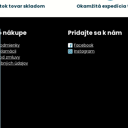
tok tovar skladom
Okamžitá expedícia 
o nákupe
Pridajte sa k nám
odmienky
Facebook
eklamácii
Instagram
od zmluvy
obných údajov