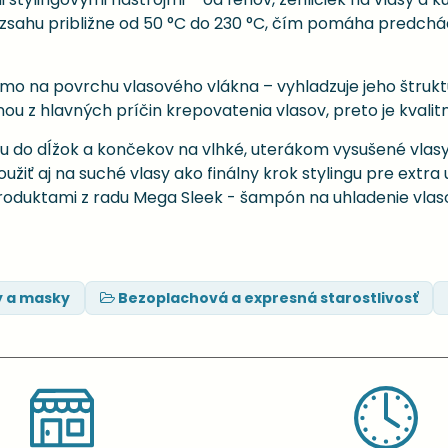
zsahu približne od 50 °C do 230 °C, čím pomáha predch
mo na povrchu vlasového vlákna – vyhladzuje jeho štrukt
ednou z hlavných príčin krepovatenia vlasov, preto je kvali
 do dĺžok a končekov na vlhké, uterákom vysušené vlasy
iť aj na suché vlasy ako finálny krok stylingu pre extra u
produktami z radu Mega Sleek - šampón na uhladenie vlaso
y a masky
Bezoplachová a expresná starostlivosť