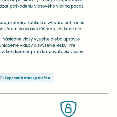
ádzať poškodeniu vlasového vlákna počas
úru, uzatvára kutikulu a vytvára ochrannú
tné sérum na vlasy kľúčom k ich kontrole.
. Následne vlasy vysušte alebo upravte
hladenie vlasov a zvýšenie lesku. Pre
v, kondicionér proti krepovateniu vlasov
Expresné masky a séra