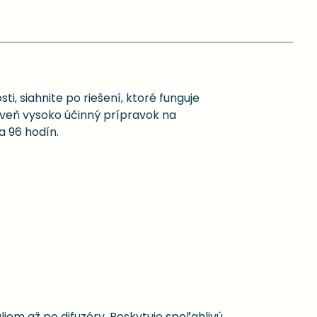
i, siahnite po riešení, ktoré funguje
oveň vysoko účinný prípravok na
a 96 hodín.
liem až po difuzéry. Poskytuje spoľahlivú