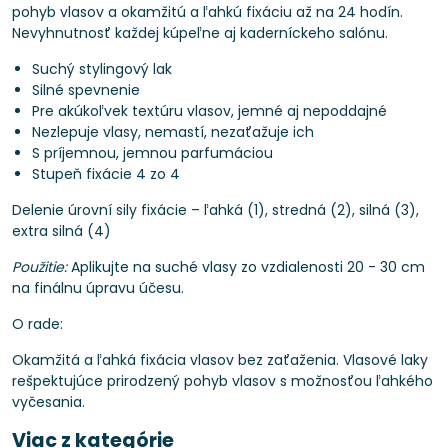
pohyb vlasov a okamžitú a ľahkú fixáciu až na 24 hodín.
Nevyhnutnosť každej kúpeľne aj kaderníckeho salónu.
Suchý stylingový lak
Silné spevnenie
Pre akúkoľvek textúru vlasov, jemné aj nepoddajné
Nezlepuje vlasy, nemastí, nezaťažuje ich
S príjemnou, jemnou parfumáciou
Stupeň fixácie 4 zo 4
Delenie úrovní sily fixácie – ľahká (1), stredná (2), silná (3),
extra silná (4)
Použitie:
Aplikujte na suché vlasy zo vzdialenosti 20 - 30 cm
na finálnu úpravu účesu.
O rade:
Okamžitá a ľahká fixácia vlasov bez zaťaženia. Vlasové laky
rešpektujúce prirodzený pohyb vlasov s možnosťou ľahkého
vyčesania.
Viac z kategórie