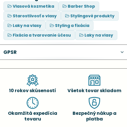
Vlasová kozmetika
Barber Shop
Starostlivosť o vlasy
Stylingové produkty
Laky na vlasy
Styling a fixácia
Fixácia a tvarovanie účesu
Laky na vlasy
GPSR
10 rokov skúseností
Všetok tovar skladom
Okamžitá expedícia
Bezpečný nákup a
tovaru
platba