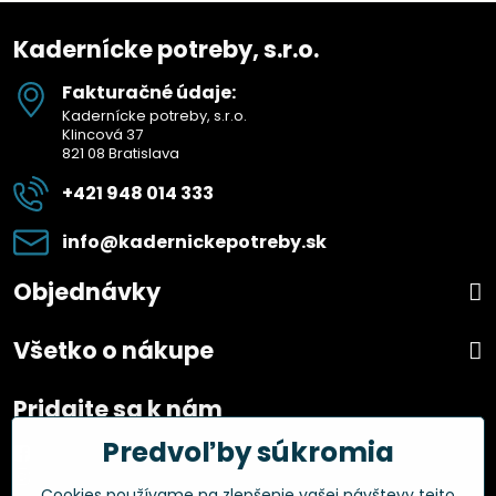
Kadernícke potreby, s.r.o.
Fakturačné údaje:
Kadernícke potreby, s.r.o.
Klincová 37
821 08 Bratislava
+421 948 014 333
info​@kadernickepotreby​.sk
Objednávky
Všetko o nákupe
Pridajte sa k nám
Predvoľby súkromia
Facebook
Instagram
Cookies používame na zlepšenie vašej návštevy tejto