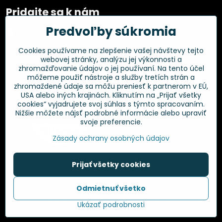
Pridajte sa k nám
Predvoľby súkromia
Facebook
Instagram
Cookies používame na zlepšenie vašej návštevy tejto
webovej stránky, analýzu jej výkonnosti a
Overené zákazníkmi
zhromažďovanie údajov o jej používaní. Na tento účel
môžeme použiť nástroje a služby tretích strán a
zhromaždené údaje sa môžu preniesť k partnerom v EÚ,
USA alebo iných krajinách. Kliknutím na „Prijať všetky
cookies“ vyjadrujete svoj súhlas s týmto spracovaním.
Nižšie môžete nájsť podrobné informácie alebo upraviť
svoje preferencie.
Zásady ochrany osobných údajov
Prijať všetky cookies
©
2026
Copyright
Odmietnuť všetko
Predvoľby súkromia
Zásady ochrany osobných údajov
Ukázať podrobnosti
Vytvorené pomocou:
BiznisWeb.sk