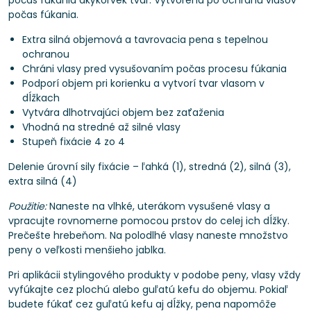
počas fúkania akýkoľvek tvar. Vytvorená po ochranu vlasov
počas fúkania.
Extra silná objemová a tavrovacia pena s tepelnou
ochranou
Chráni vlasy pred vysušovaním počas procesu fúkania
Podporí objem pri korienku a vytvorí tvar vlasom v
dĺžkach
Vytvára dlhotrvajúci objem bez zaťaženia
Vhodná na stredné až silné vlasy
Stupeň fixácie 4 zo 4
Delenie úrovní sily fixácie – ľahká (1), stredná (2), silná (3),
extra silná (4)
Použitie:
Naneste na vlhké, uterákom vysušené vlasy a
vpracujte rovnomerne pomocou prstov do celej ich dĺžky.
Prečešte hrebeňom. Na polodlhé vlasy naneste množstvo
peny o veľkosti menšieho jablka.
Pri aplikácii stylingového produkty v podobe peny, vlasy vždy
vyfúkajte cez plochú alebo guľatú kefu do objemu. Pokiaľ
budete fúkať cez guľatú kefu aj dĺžky, pena napomôže