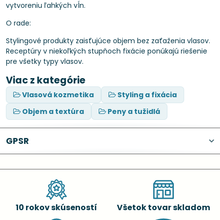
vytvoreniu ľahkých vĺn.
O rade:
Stylingové produkty zaisťujúce objem bez zaťaženia vlasov.
Receptúry v niekoľkých stupňoch fixácie ponúkajú riešenie
pre všetky typy vlasov.
Viac z kategórie
Vlasová kozmetika
Styling a fixácia
Objem a textúra
Peny a tužidlá
GPSR
10 rokov skúseností
Všetok tovar skladom