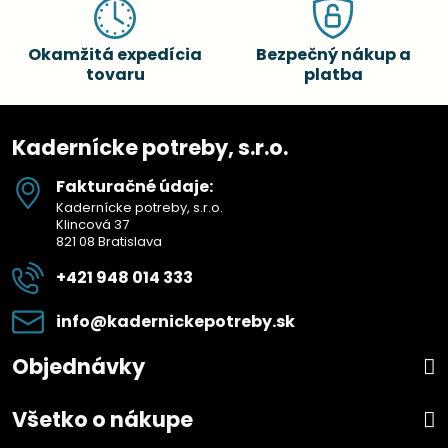
Okamžitá expedícia
Bezpečný nákup a
tovaru
platba
Kadernícke potreby, s.r.o.
Fakturačné údaje:
Kadernícke potreby, s.r.o.
Klincová 37
821 08 Bratislava
+421 948 014 333
info​@kadernickepotreby​.sk
Objednávky
Všetko o nákupe