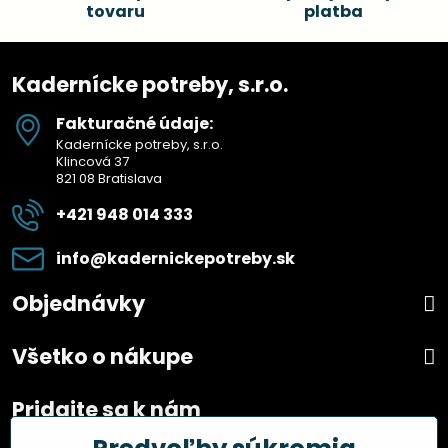
tovaru
platba
Kadernícke potreby, s.r.o.
Fakturačné údaje:
Kadernícke potreby, s.r.o.
Klincová 37
821 08 Bratislava
+421 948 014 333
info​@kadernickepotreby​.sk
Objednávky
Všetko o nákupe
Pridajte sa k nám