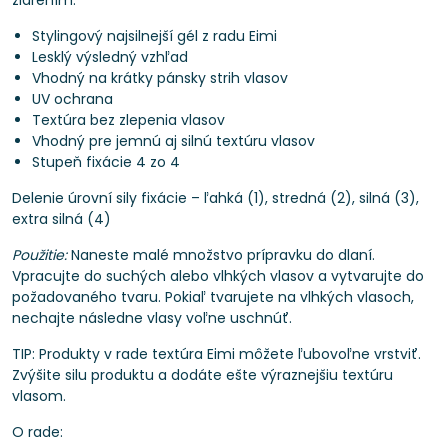
žiarením.
Stylingový najsilnejší gél z radu Eimi
Lesklý výsledný vzhľad
Vhodný na krátky pánsky strih vlasov
UV ochrana
Textúra bez zlepenia vlasov
Vhodný pre jemnú aj silnú textúru vlasov
Stupeň fixácie 4 zo 4
Delenie úrovní sily fixácie – ľahká (1), stredná (2), silná (3),
extra silná (4)
Použitie:
Naneste malé množstvo prípravku do dlaní.
Vpracujte do suchých alebo vlhkých vlasov a vytvarujte do
požadovaného tvaru. Pokiaľ tvarujete na vlhkých vlasoch,
nechajte následne vlasy voľne uschnúť.
TIP: Produkty v rade textúra Eimi môžete ľubovoľne vrstviť.
Zvýšite silu produktu a dodáte ešte výraznejšiu textúru
vlasom.
O rade: