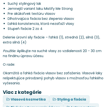
Suchý stylingový lak
Jemnejší variant laku Mistify Me Strong
Pre akúkoľvek textúru vlasov
Dlhotrvajúca fixácia bez zlepenia vlasov
Ľahká konzistencia, ktorá nezaťaží vlasy
Stupeň fixácie 2 zo 4
Delenie úrovní sily fixácie – ľahká (1), stredná (2), silná (3),
extra silná (4)
Použitie:
Aplikujte na suché vlasy zo vzdialenosti 20 - 30 cm
na finálnu úpravu účesu.
O rade:
Okamžitá a ľahká fixácia vlasov bez zaťaženia. Vlasové laky
rešpektujúce prirodzený pohyb vlasov s možnosťou ľahkého
vyčesania.
Viac z kategórie
Vlasová kozmetika
Styling a fixácia