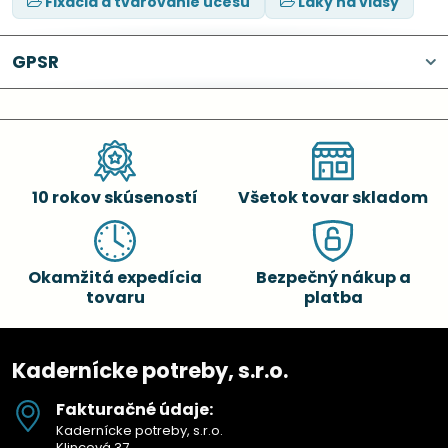
Fixácia a tvarovanie účesu
Laky na vlasy
GPSR
10 rokov skúseností
Všetok tovar skladom
Okamžitá expedícia
Bezpečný nákup a
tovaru
platba
Kadernícke potreby, s.r.o.
Fakturačné údaje:
Kadernícke potreby, s.r.o.
Klincová 37