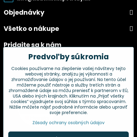
Objednávky
Všetko o nákupe
Pridajte sa k nám
Predvoľby súkromia
Facebook
Instagram
Cookies používame na zlepšenie vašej návštevy tejto
webovej stránky, analýzu jej výkonnosti a
Overené zákazníkmi
zhromažďovanie údajov o jej používaní. Na tento účel
môžeme použiť nástroje a služby tretích strán a
zhromaždené údaje sa môžu preniesť k partnerom v EÚ,
USA alebo iných krajinách. Kliknutím na „Prijať všetky
cookies“ vyjadrujete svoj súhlas s týmto spracovaním.
Nižšie môžete nájsť podrobné informácie alebo upraviť
svoje preferencie.
Zásady ochrany osobných údajov