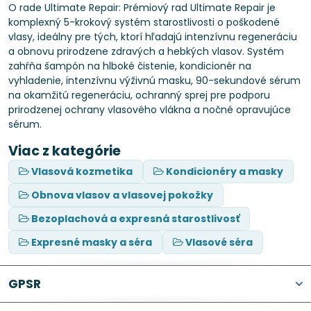
O rade Ultimate Repair: Prémiový rad Ultimate Repair je
komplexný 5-krokový systém starostlivosti o poškodené
vlasy, ideálny pre tých, ktorí hľadajú intenzívnu regeneráciu
a obnovu prirodzene zdravých a hebkých vlasov. Systém
zahŕňa šampón na hlboké čistenie, kondicionér na
vyhladenie, intenzívnu výživnú masku, 90-sekundové sérum
na okamžitú regeneráciu, ochranný sprej pre podporu
prirodzenej ochrany vlasového vlákna a nočné opravujúce
sérum.
Viac z kategórie
Vlasová kozmetika
Kondicionéry a masky
Obnova vlasov a vlasovej pokožky
Bezoplachová a expresná starostlivosť
Expresné masky a séra
Vlasové séra
GPSR