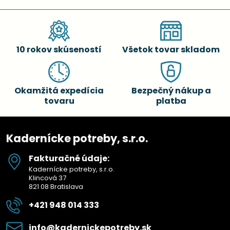
10 rokov skúseností
Všetok tovar skladom
Okamžitá expedícia
Bezpečný nákup a
tovaru
platba
Kadernícke potreby, s.r.o.
Fakturačné údaje:
Kadernícke potreby, s.r.o.
Klincová 37
821 08 Bratislava
+421 948 014 333
info​@kadernickepotreby​.sk