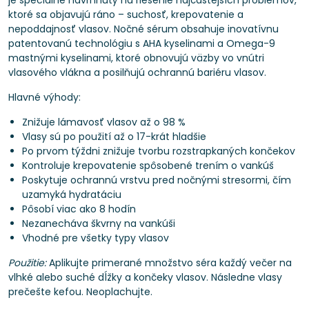
je špeciálne navrhnutý na riešenie najčastejších problémov,
ktoré sa objavujú ráno – suchosť, krepovatenie a
nepoddajnosť vlasov. Nočné sérum obsahuje inovatívnu
patentovanú technológiu s AHA kyselinami a Omega-9
mastnými kyselinami, ktoré obnovujú väzby vo vnútri
vlasového vlákna a posilňujú ochrannú bariéru vlasov.
Hlavné výhody:
Znižuje lámavosť vlasov až o 98 %
Vlasy sú po použití až o 17-krát hladšie
Po prvom týždni znižuje tvorbu rozstrapkaných končekov
Kontroluje krepovatenie spôsobené trením o vankúš
Poskytuje ochrannú vrstvu pred nočnými stresormi, čím
uzamyká hydratáciu
Pôsobí viac ako 8 hodín
Nezanecháva škvrny na vankúši
Vhodné pre všetky typy vlasov
Použitie:
Aplikujte primerané množstvo séra každý večer na
vlhké alebo suché dĺžky a končeky vlasov. Následne vlasy
prečešte kefou. Neoplachujte.