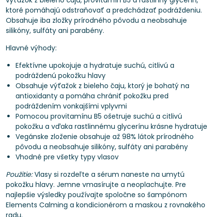
výťažok z bieleho čaju, provitamín B5 a rastlinný glycerín,
ktoré pomáhajú odstraňovať a predchádzať podráždeniu.
Obsahuje iba zložky prírodného pôvodu a neobsahuje
silikóny, sulfáty ani parabény.
Hlavné výhody:
Efektívne upokojuje a hydratuje suchú, citlivú a
podráždenú pokožku hlavy
Obsahuje výťažok z bieleho čaju, ktorý je bohatý na
antioxidanty a pomáha chrániť pokožku pred
podráždením vonkajšími vplyvmi
Pomocou provitamínu B5 ošetruje suchú a citlivú
pokožku a vďaka rastlinnému glycerínu krásne hydratuje
Vegánske zloženie obsahuje až 98% látok prírodného
pôvodu a neobsahuje silikóny, sulfáty ani parabény
Vhodné pre všetky typy vlasov
Použitie:
Vlasy si rozdeľte a sérum naneste na umytú
pokožku hlavy. Jemne vmasírujte a neoplachujte. Pre
najlepšie výsledky používajte spoločne so šampónom
Elements Calming a kondicionérom a maskou z rovnakého
radu.