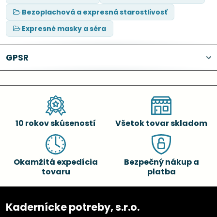
Bezoplachová a expresná starostlivosť
Expresné masky a séra
GPSR
10 rokov skúseností
Všetok tovar skladom
Okamžitá expedícia
Bezpečný nákup a
tovaru
platba
Kadernícke potreby, s.r.o.