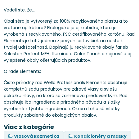
Vedeli ste, že...
Obal séra je vytvorený zo 100% recyklovaného plastu a to
vrátane aplikátora? Ekologická je aj krabička, ktorá je
vyrobená z recyklovaného, ​​FSC certifikovaného kartónu. Rad
Elements je totiž jednou z prvých lastovičiek na ceste k
trvalej udržateľnosti. Dopĺňajú ju recyklované obaly farieb
Koleston Perfect ME+, Illumina a Color Touch a najnovšie aj
vylepšené obaly ošetrujúcich produktov.
O rade Elements:
Čisto prírodný rad Wella Professionals Elements obsahuje
kompletnú sadu produktov pre zdravé vlasy a sviežu
pokožku hlavy, na ktorú sa zameriava predovšetkým. Rad
obsahuje iba ingrediencie prírodného pôvodu a zložky
vyrobené z týchto ingrediencií. Okrem toho sú všetky
produkty zabalené do ekologických obalov.
Viac z kategórie
Vlasová kozmetika
Kondicionéry a masky