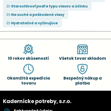
Starostlivosť podľa typu vlasov a účinku
Na suché a poškodené vlasy
Hydratačné a vyživujúce
10 rokov skúseností
Všetok tovar skladom
Okamžitá expedícia
Bezpečný nákup a
tovaru
platba
Kadernícke potreby, s.r.o.
Fakturačné údaje: