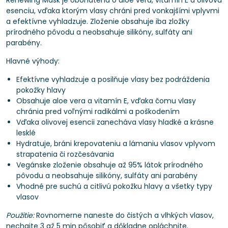
Renewing Mask je obohatená o aloe vera, vitamín E a olivovú
esenciu, vďaka ktorým vlasy chráni pred vonkajšími vplyvmi
a efektívne vyhladzuje. Zloženie obsahuje iba zložky
prírodného pôvodu a neobsahuje silikóny, sulfáty ani
parabény.
Hlavné výhody:
Efektívne vyhladzuje a posilňuje vlasy bez podráždenia
pokožky hlavy
Obsahuje aloe vera a vitamín E, vďaka čomu vlasy
chránia pred voľnými radikálmi a poškodením
Vďaka olivovej esencii zanecháva vlasy hladké a krásne
lesklé
Hydratuje, bráni krepovateniu a lámaniu vlasov vplyvom
strapatenia či rozčesávania
Vegánske zloženie obsahuje až 95% látok prírodného
pôvodu a neobsahuje silikóny, sulfáty ani parabény
Vhodné pre suchú a citlivú pokožku hlavy a všetky typy
vlasov
Použitie:
Rovnomerne naneste do čistých a vlhkých vlasov,
nechajte 3 až 5 min pôsobiť a dôkladne opláchnite.