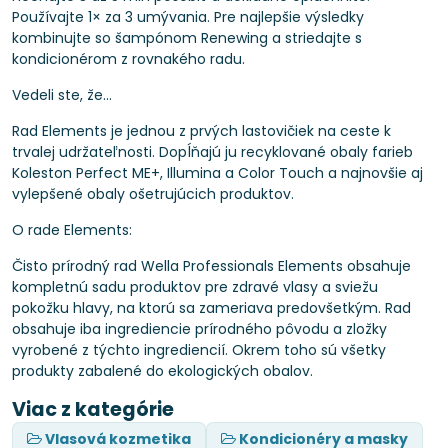
Používajte 1× za 3 umývania. Pre najlepšie výsledky
kombinujte so šampónom Renewing a striedajte s
kondicionérom z rovnakého radu.
Vedeli ste, že...
Rad Elements je jednou z prvých lastovičiek na ceste k
trvalej udržateľnosti. Dopĺňajú ju recyklované obaly farieb
Koleston Perfect ME+, Illumina a Color Touch a najnovšie aj
vylepšené obaly ošetrujúcich produktov.
O rade Elements:
Čisto prírodný rad Wella Professionals Elements obsahuje
kompletnú sadu produktov pre zdravé vlasy a sviežu
pokožku hlavy, na ktorú sa zameriava predovšetkým. Rad
obsahuje iba ingrediencie prírodného pôvodu a zložky
vyrobené z týchto ingrediencií. Okrem toho sú všetky
produkty zabalené do ekologických obalov.
Viac z kategórie
Vlasová kozmetika
Kondicionéry a masky