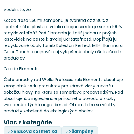
Vedeli ste, že...
Každá fľaša 250ml šampónu je tvorená až z 80% z
spotrebného plastu a vďaka dizajnu viečka je sama 100%
recyklovateľná? Rad Elements je totiž jednou z prvých
lastovičiek na ceste k trvalej udržateľnosti. Dopĺňajú ju
recyklované obaly farieb Koleston Perfect ME+, Illumina a
Color Touch a najnovšie aj vylepšené obaly ošetrujúcich
produktov.
O rade Elements:
Čisto prírodný rad Wella Professionals Elements obsahuje
kompletnú sadu produktov pre zdravé vlasy a sviežu
pokožku hlavy, na ktorú sa zameriava predovšetkým. Rad
obsahuje iba ingrediencie prírodného pôvodu a zložky
vyrobené z týchto ingrediencií. Okrem toho sú všetky
produkty zabalené do ekologických obalov.
Viac z kategórie
Vlasová kozmetika
Šampóny