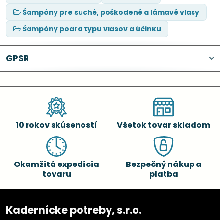
Šampóny pre suché, poškodené a lámavé vlasy
Šampóny podľa typu vlasov a účinku
GPSR
10 rokov skúseností
Všetok tovar skladom
Okamžitá expedícia
Bezpečný nákup a
tovaru
platba
Kadernícke potreby, s.r.o.