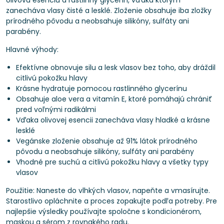
olivovú esenciu a rastlinný glycerín, vďaka ktorým
zanecháva vlasy čisté a lesklé. Zloženie obsahuje iba zložky
prírodného pôvodu a neobsahuje silikóny, sulfáty ani
parabény.
Hlavné výhody:
Efektívne obnovuje silu a lesk vlasov bez toho, aby dráždil
citlivú pokožku hlavy
Krásne hydratuje pomocou rastlinného glycerínu
Obsahuje aloe vera a vitamín E, ktoré pomáhajú chrániť
pred voľnými radikálmi
Vďaka olivovej esencii zanecháva vlasy hladké a krásne
lesklé
Vegánske zloženie obsahuje až 91% látok prírodného
pôvodu a neobsahuje silikóny, sulfáty ani parabény
Vhodné pre suchú a citlivú pokožku hlavy a všetky typy
vlasov
Použitie: Naneste do vlhkých vlasov, napeňte a vmasírujte.
Starostlivo opláchnite a proces zopakujte podľa potreby. Pre
najlepšie výsledky používajte spoločne s kondicionérom,
maskou a sérom z rovnakého radu.