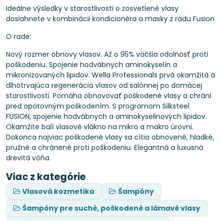
Ideálne výsledky v starostlivosti o zosvetlené vlasy
dosiahnete v kombinácii kondicionéra a masky z radu Fusion
O rade:
Nový rozmer obnovy vlasov. Až o 95% väčšia odolnosť proti
poškodeniu. Spojenie hodvábnych aminokyselín a
mikronizovaných lipidov. Wella Professionals prvá okamžitá a
dlhotrvajúca regenerácia vlasov od salónnej po domácej
starostlivosti. Pomáha obnovovať poškodené vlasy a chráni
pred opätovným poškodením. S programom Silksteel
FUSION, spojenie hodvábnych a aminokyselinových lipidov.
Okamžite balí vlasové vlákno na mikro a makro úrovni.
Dokonca najviac poškodené vlasy sa cítia obnovené, hladké,
pružné a chránené proti poškodeniu. Elegantná a luxusná
drevitá vôňa.
Viac z kategórie
Vlasová kozmetika
Šampóny
Šampóny pre suché, poškodené a lámavé vlasy