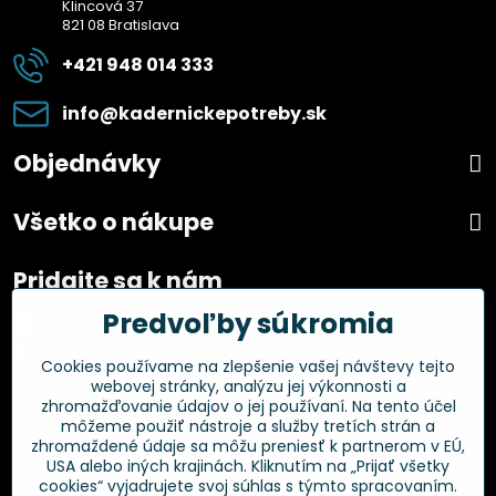
Klincová 37
821 08 Bratislava
+421 948 014 333
info​@kadernickepotreby​.sk
Objednávky
Všetko o nákupe
Pridajte sa k nám
Predvoľby súkromia
Facebook
Instagram
Cookies používame na zlepšenie vašej návštevy tejto
webovej stránky, analýzu jej výkonnosti a
Overené zákazníkmi
zhromažďovanie údajov o jej používaní. Na tento účel
môžeme použiť nástroje a služby tretích strán a
zhromaždené údaje sa môžu preniesť k partnerom v EÚ,
USA alebo iných krajinách. Kliknutím na „Prijať všetky
cookies“ vyjadrujete svoj súhlas s týmto spracovaním.