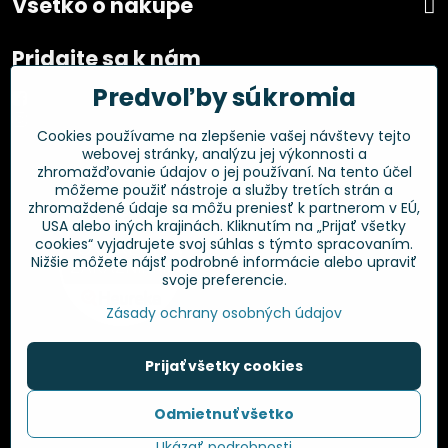
Všetko o nákupe
Pridajte sa k nám
Predvoľby súkromia
Facebook
Instagram
Cookies používame na zlepšenie vašej návštevy tejto
webovej stránky, analýzu jej výkonnosti a
Overené zákazníkmi
zhromažďovanie údajov o jej používaní. Na tento účel
môžeme použiť nástroje a služby tretích strán a
zhromaždené údaje sa môžu preniesť k partnerom v EÚ,
USA alebo iných krajinách. Kliknutím na „Prijať všetky
cookies“ vyjadrujete svoj súhlas s týmto spracovaním.
Nižšie môžete nájsť podrobné informácie alebo upraviť
svoje preferencie.
Zásady ochrany osobných údajov
Prijať všetky cookies
©
2026
Copyright
Odmietnuť všetko
Predvoľby súkromia
Zásady ochrany osobných údajov
Ukázať podrobnosti