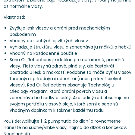
extraktom z bieleho čaju nezaťažuje vlasy. Vhodný na jemné
až normálne vlasy.
Vlastnosti:
Zvyšuje lesk vlasov a chráni pred mechanickým
poškodením
Vhodný do suchých aj vlhkých vlasov
Vyhladzuje štruktúru vlasu a zanecháva ju mäkkú a hebkú
Vhodný na každodenné použitie
Séria Oil Reflections je ideálna pre nefarbené, prírodné
vlasy. Tieto vlasy sú zdravé, plné sily, ale častokrát
postrádajú lesk a mäkkosť. Podobne to môže byť u vlasov
farbenými prírodnými odtieňmi (napr. pri krytí bielych
vlasov). Rad Oil Reflections obsahuje Technológiu
Oleology Program, ktorá chráni povrch vlasu a
zanecháva ho hladký a lesklý. Ako jediný rad obsahuje vo
svojom portfóliu vlasové oleje, ktoré sami o sebe sú
vhodným doplnkom k takmer každému radu.
Použitie: Aplikujte 1-2 pumpnutia do dlaní a rovnomerne
naneste na suché/vlhké vlasy, najmä do dĺžok a končekov.
Neoplachujte.