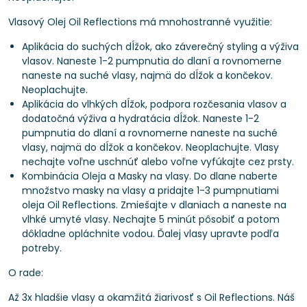
Vlasový Olej Oil Reflections má mnohostranné využitie:
Aplikácia do suchých dĺžok, ako záverečný styling a výživa
vlasov. Naneste 1-2 pumpnutia do dlaní a rovnomerne
naneste na suché vlasy, najmä do dĺžok a končekov.
Neoplachujte.
Aplikácia do vlhkých dĺžok, podpora rozčesania vlasov a
dodatočná výživa a hydratácia dĺžok. Naneste 1-2
pumpnutia do dlaní a rovnomerne naneste na suché
vlasy, najmä do dĺžok a končekov. Neoplachujte. Vlasy
nechajte voľne uschnúť alebo voľne vyfúkajte cez prsty.
Kombinácia Oleja a Masky na vlasy. Do dlane naberte
množstvo masky na vlasy a pridajte 1-3 pumpnutiami
oleja Oil Reflections. Zmiešajte v dlaniach a naneste na
vlhké umyté vlasy. Nechajte 5 minút pôsobiť a potom
dôkladne opláchnite vodou. Ďalej vlasy upravte podľa
potreby.
O rade:
Až 3x hladšie vlasy a okamžitá žiarivosť s Oil Reflections. Náš