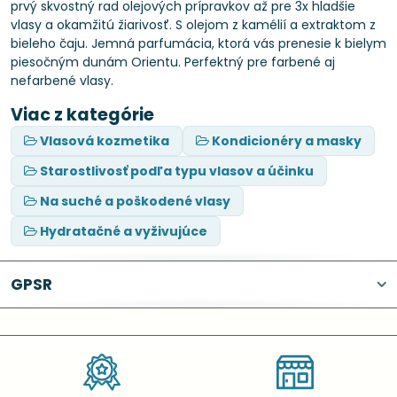
prvý skvostný rad olejových prípravkov až pre 3x hladšie
vlasy a okamžitú žiarivosť. S olejom z kamélií a extraktom z
bieleho čaju. Jemná parfumácia, ktorá vás prenesie k bielym
piesočným dunám Orientu. Perfektný pre farbené aj
nefarbené vlasy.
Viac z kategórie
Vlasová kozmetika
Kondicionéry a masky
Starostlivosť podľa typu vlasov a účinku
Na suché a poškodené vlasy
Hydratačné a vyživujúce
GPSR