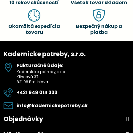
10 rokov skúseností
Všetok tovar skladom
Okamžitá expedícia
Bezpečný nákup a
tovaru
platba
Kadernícke potreby, s.r.o.
Fakturačné údaje:
Kadernícke potreby, s.r.o.
Klincová 37
821 08 Bratislava
+421 948 014 333
info​@kadernickepotreby​.sk
Objednávky