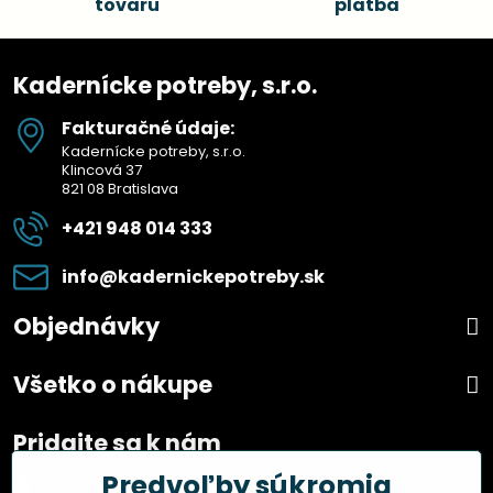
tovaru
platba
Kadernícke potreby, s.r.o.
Fakturačné údaje:
Kadernícke potreby, s.r.o.
Klincová 37
821 08 Bratislava
+421 948 014 333
info​@kadernickepotreby​.sk
Objednávky
Všetko o nákupe
Pridajte sa k nám
Predvoľby súkromia
Facebook