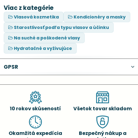
Viac z kategórie
Vlasová kozmetika
Kondicionéry a masky
Starostlivosť podľa typu vlasov a účinku
Na suché a poškodené vlasy
Hydratačné a vyživujúce
GPSR
10 rokov skúseností
Všetok tovar skladom
Okamžitá expedícia
Bezpečný nákup a