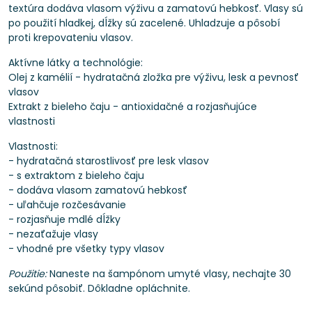
textúra dodáva vlasom výživu a zamatovú hebkosť. Vlasy sú
po použití hladkej, dĺžky sú zacelené. Uhladzuje a pôsobí
proti krepovateniu vlasov.
Aktívne látky a technológie:
Olej z kamélií - hydratačná zložka pre výživu, lesk a pevnosť
vlasov
Extrakt z bieleho čaju - antioxidačné a rozjasňujúce
vlastnosti
Vlastnosti:
- hydratačná starostlivosť pre lesk vlasov
- s extraktom z bieleho čaju
- dodáva vlasom zamatovú hebkosť
- uľahčuje rozčesávanie
- rozjasňuje mdlé dĺžky
- nezaťažuje vlasy
- vhodné pre všetky typy vlasov
Použitie:
Naneste na šampónom umyté vlasy, nechajte 30
sekúnd pôsobiť. Dôkladne opláchnite.