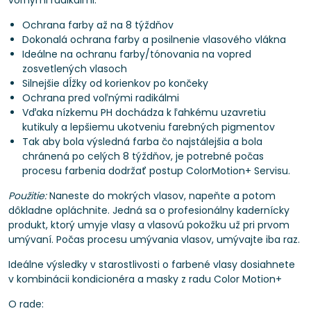
voľnými radikálmi.
Ochrana farby až na 8 týždňov
Dokonalá ochrana farby a posilnenie vlasového vlákna
Ideálne na ochranu farby/tónovania na vopred
zosvetlených vlasoch
Silnejšie dĺžky od korienkov po končeky
Ochrana pred voľnými radikálmi
Vďaka nízkemu PH dochádza k ľahkému uzavretiu
kutikuly a lepšiemu ukotveniu farebných pigmentov
Tak aby bola výsledná farba čo najstálejšia a bola
chránená po celých 8 týždňov, je potrebné počas
procesu farbenia dodržať postup ColorMotion+ Servisu.
Použitie:
Naneste do mokrých vlasov, napeňte a potom
dôkladne opláchnite. Jedná sa o profesionálny kadernícky
produkt, ktorý umyje vlasy a vlasovú pokožku už pri prvom
umývaní. Počas procesu umývania vlasov, umývajte iba raz.
Ideálne výsledky v starostlivosti o farbené vlasy dosiahnete
v kombinácii kondicionéra a masky z radu Color Motion+
O rade: