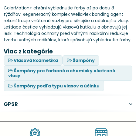
ColorMotion+ chráni vyblednutie farby až po dobu 8
týždňov. Regeneračný komplex WellaPlex bonding agent
rekonštruuje vnútorné väzby pre silnejšie a odolnejšie vlasy.
Leštiace častice vyhladzujú vlasovú kutikulu a obnovujú jej
lesk. Technológia ochrany pred voľnými radikálmi redukuje
tvorbu voľných radikálov, ktoré spôsobujú vyblednutie farby.
Viac z kategórie
Vlasová kozmetika
Šampóny
Šampóny pre farbené a chemicky ošetrené
vlasy
Šampóny podľa typu vlasov a účinku
GPSR