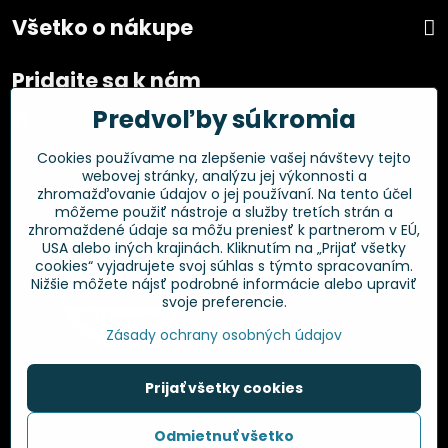
Všetko o nákupe
Pridajte sa k nám
Predvoľby súkromia
Facebook
Instagram
Cookies používame na zlepšenie vašej návštevy tejto
webovej stránky, analýzu jej výkonnosti a
Overené zákazníkmi
zhromažďovanie údajov o jej používaní. Na tento účel
môžeme použiť nástroje a služby tretích strán a
zhromaždené údaje sa môžu preniesť k partnerom v EÚ,
USA alebo iných krajinách. Kliknutím na „Prijať všetky
cookies“ vyjadrujete svoj súhlas s týmto spracovaním.
Nižšie môžete nájsť podrobné informácie alebo upraviť
svoje preferencie.
Zásady ochrany osobných údajov
Prijať všetky cookies
©
2026
Copyright
Odmietnuť všetko