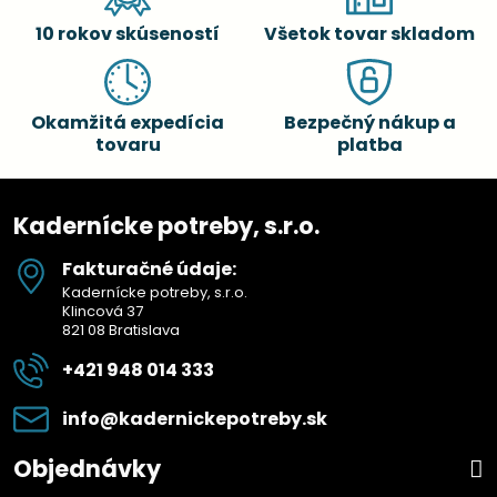
10 rokov skúseností
Všetok tovar skladom
Okamžitá expedícia
Bezpečný nákup a
tovaru
platba
Kadernícke potreby, s.r.o.
Fakturačné údaje:
Kadernícke potreby, s.r.o.
Klincová 37
821 08 Bratislava
+421 948 014 333
info​@kadernickepotreby​.sk
Objednávky