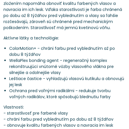
zložením napomáha obnoviť kvalitu farbených vlasov a
navracia im ich lesk. Vďaka starostlivosti je farba chránená
po dobu až 8 týždňov pred vyblednutím a vlasy sa ľahšie
rozčesávajú, zároveň sú chránené pred mechanickým
poškodením. Starostlivosť má jemnú kvetinovú vôňu.
Aktívne látky a technológie:
ColorMotion+ - chráni farbu pred vyblednutím až po
dobu 8 týždňov
WellaPlex bonding agent - regeneračný komplex
rekonštruujúci vnútorné väzby vlasového vlákna pre
silnejšie a odolnejšie vlasy
Leštiace častice - vyhladzujú vlasovú kutikulu a obnovujú
jej lesk
Ochrana pred voľnými radikálmi - redukuje tvorbu
voľných radikálov, ktoré spôsobujú blednutiu farby
Vlastnosti:
- starostlivosť pre farbené vlasy
- chráni farbu pred vyblednutím po dobu až 8 týždňov
- obnovuje kvalitu farbených vlasov a navracia im lesk