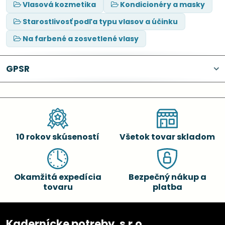
Vlasová kozmetika
Kondicionéry a masky
Starostlivosť podľa typu vlasov a účinku
Na farbené a zosvetlené vlasy
GPSR
10 rokov skúseností
Všetok tovar skladom
Okamžitá expedícia
Bezpečný nákup a
tovaru
platba
Kadernícke potreby, s.r.o.