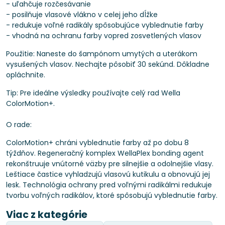
- uľahčuje rozčesávanie
- posilňuje vlasové vlákno v celej jeho dĺžke
- redukuje voľné radikály spôsobujúce vyblednutie farby
- vhodná na ochranu farby vopred zosvetlených vlasov
Použitie: Naneste do šampónom umytých a uterákom
vysušených vlasov. Nechajte pôsobiť 30 sekúnd. Dôkladne
opláchnite.
Tip: Pre ideálne výsledky používajte celý rad Wella
ColorMotion+.
O rade:
ColorMotion+ chráni vyblednutie farby až po dobu 8
týždňov. Regeneračný komplex WellaPlex bonding agent
rekonštruuje vnútorné väzby pre silnejšie a odolnejšie vlasy.
Leštiace častice vyhladzujú vlasovú kutikulu a obnovujú jej
lesk. Technológia ochrany pred voľnými radikálmi redukuje
tvorbu voľných radikálov, ktoré spôsobujú vyblednutie farby.
Viac z kategórie