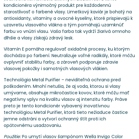
kondicionéra výnimočný produkt pre každodennú
starostlivosť o farbené vlasy. Limetkový kaviár je bohatý na
antioxidanty, vitamíny a ovocné kyseliny, ktoré prispievajú k
uzavretiu vlasového vlákna a tým pomáhajú uzamknúť
farbu vo vnútri vlasu. Vaša farba tak vydrží žiarivá omnoho
dlhšie a vlasy získajú zdravý lesk.
Vitamín E pomáha regulovať oxidačné procesy, ku ktorým
dochádza po farbení. Neutralizuje voľné radikály, ktoré môžu
ovplyvniť stabilitu farby, a zároveň podporuje zdravie
vlasovej pokožky i samotných vlasových vlákien.
Technológia Metal Purifier – neviditeľná ochrana pred
poškodením. Mnohí netušia, že aj voda, ktorou si vlasy
umývame, obsahuje mikročastice kovov, ktoré môžu mať
negatívny vplyv na kvalitu vlasov aj intenzitu farby. Práve
preto je tento kondicionér vybavený inovatívnou
technológiou Metal Purifier, ktorá tieto nežiaduce častice
jemne odstráni a vytvorí ochranný štít proti ich
opätovnému usadzovaniu.
Použitie:
Po umytí vlasov šampónom Wella Invigo Color