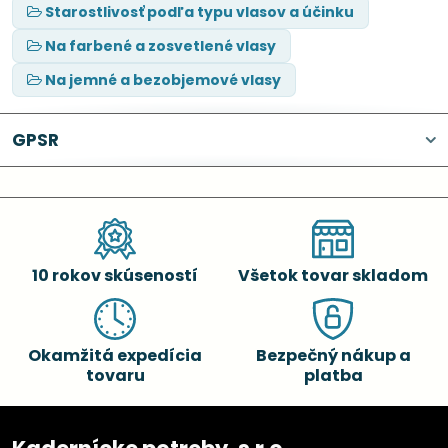
Starostlivosť podľa typu vlasov a účinku
Na farbené a zosvetlené vlasy
Na jemné a bezobjemové vlasy
GPSR
10 rokov skúseností
Všetok tovar skladom
Okamžitá expedícia
Bezpečný nákup a
tovaru
platba