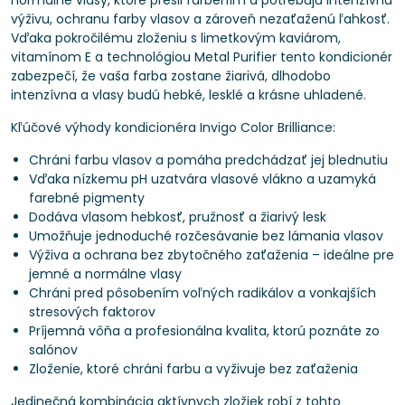
normálne vlasy, ktoré prešli farbením a potrebujú intenzívnu
výživu, ochranu farby vlasov a zároveň nezaťaženú ľahkosť.
Vďaka pokročilému zloženiu s limetkovým kaviárom,
vitamínom E a technológiou Metal Purifier tento kondicionér
zabezpečí, že vaša farba zostane žiarivá, dlhodobo
intenzívna a vlasy budú hebké, lesklé a krásne uhladené.
Kľúčové výhody kondicionéra Invigo Color Brilliance:
Chráni farbu vlasov a pomáha predchádzať jej blednutiu
Vďaka nízkemu pH uzatvára vlasové vlákno a uzamyká
farebné pigmenty
Dodáva vlasom hebkosť, pružnosť a žiarivý lesk
Umožňuje jednoduché rozčesávanie bez lámania vlasov
Výživa a ochrana bez zbytočného zaťaženia – ideálne pre
jemné a normálne vlasy
Chráni pred pôsobením voľných radikálov a vonkajších
stresových faktorov
Príjemná vôňa a profesionálna kvalita, ktorú poznáte zo
salónov
Zloženie, ktoré chráni farbu a vyživuje bez zaťaženia
Jedinečná kombinácia aktívnych zložiek robí z tohto