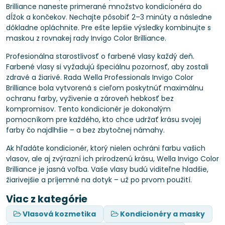
Brilliance naneste primerané množstvo kondicionéra do
dĺžok a končekov. Nechajte pôsobiť 2–3 minúty a následne
dôkladne opláchnite. Pre ešte lepšie výsledky kombinujte s
maskou z rovnakej rady Invigo Color Brilliance.
Profesionálna starostlivosť o farbené vlasy každý deň.
Farbené vlasy si vyžadujú špeciálnu pozornosť, aby zostali
zdravé a žiarivé. Rada Wella Professionals Invigo Color
Brilliance bola vytvorená s cieľom poskytnúť maximálnu
ochranu farby, vyživenie a zároveň hebkosť bez
kompromisov. Tento kondicionér je dokonalým
pomocníkom pre každého, kto chce udržať krásu svojej
farby čo najdlhšie – a bez zbytočnej námahy.
Ak hľadáte kondicionér, ktorý nielen ochráni farbu vašich
vlasov, ale aj zvýrazní ich prirodzenú krásu, Wella Invigo Color
Brilliance je jasná voľba. Vaše vlasy budú viditeľne hladšie,
žiarivejšie a príjemné na dotyk – už po prvom použití.
Viac z kategórie
Vlasová kozmetika
Kondicionéry a masky