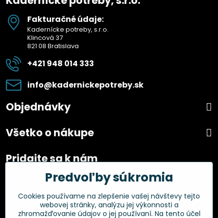
Kadernícke potreby, s.r.o.
Fakturačné údaje:
Kadernícke potreby, s.r.o.
Klincová 37
821 08 Bratislava
+421 948 014 333
info​@kadernickepotreby​.sk
Objednávky
Všetko o nákupe
Pridajte sa k nám
Predvoľby súkromia
Facebook
Instagram
Cookies používame na zlepšenie vašej návštevy tejto
webovej stránky, analýzu jej výkonnosti a
Overené zákazníkmi
zhromažďovanie údajov o jej používaní. Na tento účel