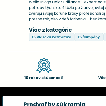
Wella Invigo Color Brilliance – expert na 
potreby tých, ktorí túžia po žiarivej, sýt
zverujú svojej korune krásy profesionál
presne tak, ako v deň farbenia – bez ko
Viac z kategórie
Vlasová kozmetika
Šampóny
10 rokov skúseností
Vše
Kadernícke potreby, s.r.o.
Všetko 
Predvoľby súkromia