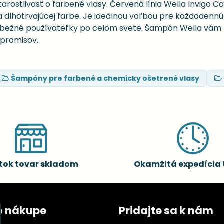
starostlivosť o farbené vlasy. Červená línia Wella Invigo C
ej a dlhotrvajúcej farbe. Je ideálnou voľbou pre každodennú
i aj bežné používateľky po celom svete. Šampón Wella vá
mpromisov.
Šampóny pre farbené a chemicky ošetrené vlasy
tok tovar skladom
Okamžitá expedícia 
o nákupe
Pridajte sa k nám