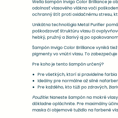
Wella šampón Invigo Color Brilliance je o
odolnosť vlasového vlákna voči poškoden
ochranný štít proti oxidačnému stresu, k
Unikátna technológia Metal Purifier pomá
poškodzovať štruktúru vlasu či ovplyvňov
hebký, pružný a žiarivý aj po opakovano
Šampón Invigo Color Brilliance vyniká ti
pigmenty vo vnútri vlasu. To zabezpečuje d
Pre koho je tento šampón určený?
Pre všetkých, ktorí si pravidelne farbia
Ideálny pre normálne až silné nafarben
Pre každého, kto túži po zdravých, žia
Použitie:
Naneste šampón na mokré vlasy, j
dôkladne opláchnite. Pre maximálny účino
maska či objemové tužidlo na farbené vla