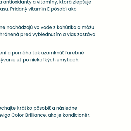
 antioxidanty a vitamíny, ktorá zlepšuje
asu. Pridaný vitamín E pôsobí ako
žne nachádzajú vo vode z kohútika a môžu
 chránená pred vyblednutím a vlas zostáva
arbení a pomáha tak uzamknúť farebné
vymývanie už po niekoľkých umytiach.
echajte krátko pôsobiť a následne
o Color Brilliance, ako je kondicionér,