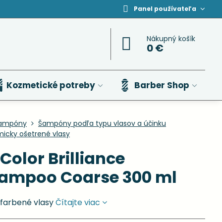
Panel používateľa
Nákupný košík
0 €
Kozmetické potreby
Barber Shop
ampóny
Šampóny podľa typu vlasov a účinku
icky ošetrené vlasy
Color Brilliance
hampoo Coarse 300 ml
 farbené vlasy
Čítajte viac