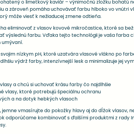
bohatený o limetkový kaviár – výnimočnú zložku bohatú na
iu a zároveň pomáha uchovávať farbu hlboko vo vnútri vl
torý môže viesť k nežiaducej zmene odtieňa.
ha eliminovať z vlasov kovové mikročastice, ktoré sa be
ať výslednú farbu. Vďaka tejto technológii je vaša farba
m umývaní.
ež svojim nízkym pH, ktoré uzatvára vlasové vlákno po f
lhšiu výdrž farby, intenzívnejší lesk a minimalizuje jej 
 vlasy a chcú si uchovať krásu farby čo najdlhšie
é vlasy, ktoré potrebujú špeciálnu ochranu
rivých a na dotyk hebkých vlasoch
emne vmasírujte do pokožky hlavy aj do dĺžok vlasov, n
k odporúčame kombinovať s ďalšími produktmi z rady Invig
sy.