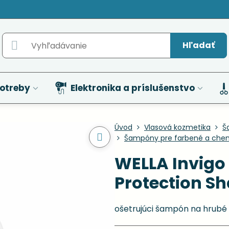
Hľadať
otreby
Elektronika a príslušenstvo
Úvod
Vlasová kozmetika
Š
Šampóny pre farbené a chem
WELLA Invigo 
Protection S
ošetrujúci šampón na hrubé