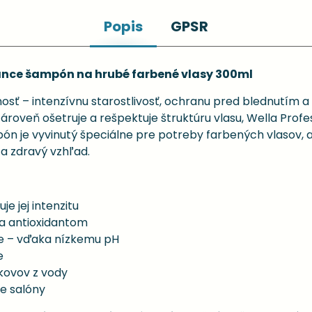
Popis
GPSR
liance šampón na hrubé farbené vlasy 300ml
nosť – intenzívnu starostlivosť, ochranu pred blednutím a
roveň ošetruje a rešpektuje štruktúru vlasu, Wella Profess
n je vyvinutý špeciálne pre potreby farbených vlasov, ab
a zdravý vzhľad.
e jej intenzitu
ka antioxidantom
e – vďaka nízkemu pH
e
 kovov z vody
e salóny