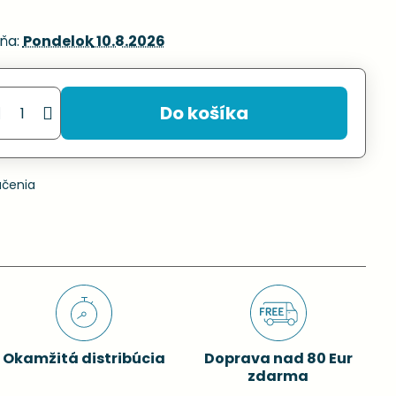
ňa:
Pondelok
10.8.2026
Do košíka
učenia
Okamžitá distribúcia
Doprava nad 80 Eur
zdarma