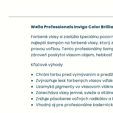
Wella Professionals Invigo Color Bril
Farbené vlasy si zaslúžia špeciálnu pozor
najlepší šampón na farbené vlasy, ktorý zá
pravou voľbou. Tento profesionálny šampó
zároveň poskytol vlasom objem, hebkosť 
Kľúčové výhody:
Chráni farbu pred vymývaním a predlžuj
Zvýrazňuje lesk farbených vlasov vďa
Uzamyká pigmenty vo vlasovom vlákn
Zanecháva vlasy jemné, svieže a vitáln
Znižuje pôsobenie voľných radikálov a
Vhodný aj pre profesionálne kaderníck