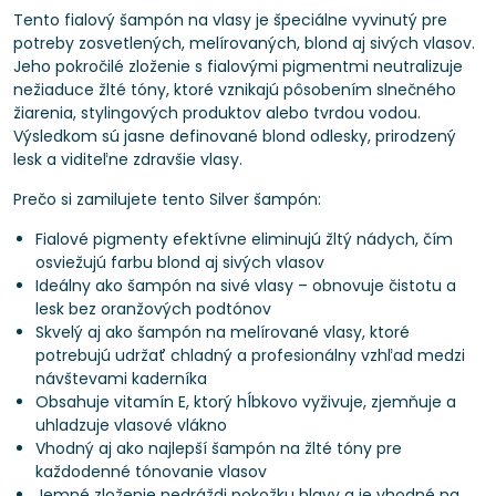
Tento fialový šampón na vlasy je špeciálne vyvinutý pre
potreby zosvetlených, melírovaných, blond aj sivých vlasov.
Jeho pokročilé zloženie s fialovými pigmentmi neutralizuje
nežiaduce žlté tóny, ktoré vznikajú pôsobením slnečného
žiarenia, stylingových produktov alebo tvrdou vodou.
Výsledkom sú jasne definované blond odlesky, prirodzený
lesk a viditeľne zdravšie vlasy.
Prečo si zamilujete tento Silver šampón:
Fialové pigmenty efektívne eliminujú žltý nádych, čím
osviežujú farbu blond aj sivých vlasov
Ideálny ako šampón na sivé vlasy – obnovuje čistotu a
lesk bez oranžových podtónov
Skvelý aj ako šampón na melírované vlasy, ktoré
potrebujú udržať chladný a profesionálny vzhľad medzi
návštevami kaderníka
Obsahuje vitamín E, ktorý hĺbkovo vyživuje, zjemňuje a
uhladzuje vlasové vlákno
Vhodný aj ako najlepší šampón na žlté tóny pre
každodenné tónovanie vlasov
Jemné zloženie nedráždi pokožku hlavy a je vhodné na