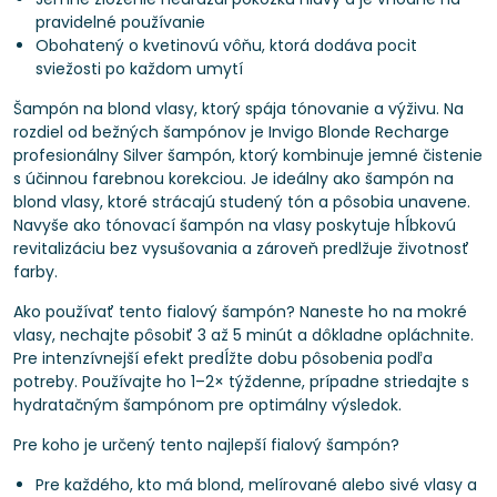
pravidelné používanie
Obohatený o kvetinovú vôňu, ktorá dodáva pocit
sviežosti po každom umytí
Šampón na blond vlasy, ktorý spája tónovanie a výživu. Na
rozdiel od bežných šampónov je Invigo Blonde Recharge
profesionálny Silver šampón, ktorý kombinuje jemné čistenie
s účinnou farebnou korekciou. Je ideálny ako šampón na
blond vlasy, ktoré strácajú studený tón a pôsobia unavene.
Navyše ako tónovací šampón na vlasy poskytuje hĺbkovú
revitalizáciu bez vysušovania a zároveň predlžuje životnosť
farby.
Ako používať tento fialový šampón? Naneste ho na mokré
vlasy, nechajte pôsobiť 3 až 5 minút a dôkladne opláchnite.
Pre intenzívnejší efekt predĺžte dobu pôsobenia podľa
potreby. Používajte ho 1–2× týždenne, prípadne striedajte s
hydratačným šampónom pre optimálny výsledok.
Pre koho je určený tento najlepší fialový šampón?
Pre každého, kto má blond, melírované alebo sivé vlasy a