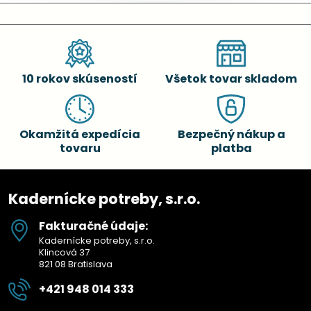
10 rokov skúseností
Všetok tovar skladom
Okamžitá expedícia
Bezpečný nákup a
tovaru
platba
Kadernícke potreby, s.r.o.
Fakturačné údaje:
Kadernícke potreby, s.r.o.
Klincová 37
821 08 Bratislava
+421 948 014 333