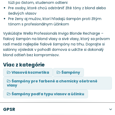
túži po čistom, studenom odtieni
Pre osoby, ktoré chcú odstrániť žlté tóny z blond alebo
šedivých vlasov
Pre ženy aj mužov, ktorí hľadajú šampón proti žltým
tónom s profesionálnym účinkom
Vyskúšajte Wella Professionals Invigo Blonde Recharge –
fialový šampón na blond vlasy a sivé vlasy, ktorý sa právom
radí medzi najlepšie fialové šampóny na trhu. Doprajte si
salónny výsledok v pohodlí domova a udržte si dokonalý
blond odtieň bez kompromisov.
Viac z kategórie
Vlasová kozmetika
Šampóny
Šampóny pre farbené a chemicky ošetrené
vlasy
Šampóny podľa typu vlasov a účinku
GPSR