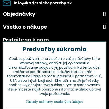
info​@kadernickepotreby​.sk
Objednávky
Všetko o nákupe
Pridajte sa k nám
Predvoľby súkromia
Facebook
Instagram
Cookies používame na zlepšenie vašej návštevy tejto
webovej stránky, analýzu jej výkonnosti a
Overené zákazníkmi
zhromažďovanie údajov o jej používaní. Na tento účel
môžeme použiť nástroje a služby tretích strán a
zhromaždené údaje sa môžu preniesť k partnerom v EÚ,
USA alebo iných krajinách. Kliknutím na „Prijať všetky
cookies“ vyjadrujete svoj súhlas s týmto spracovaním.
Nižšie môžete nájsť podrobné informácie alebo upraviť
svoje preferencie.
Zásady ochrany osobných údajov