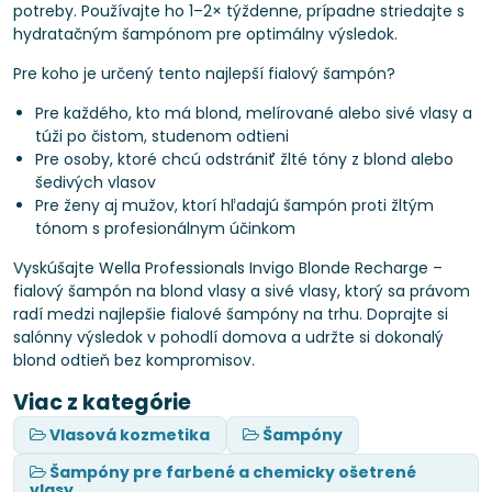
potreby. Používajte ho 1–2× týždenne, prípadne striedajte s
hydratačným šampónom pre optimálny výsledok.
Pre koho je určený tento najlepší fialový šampón?
Pre každého, kto má blond, melírované alebo sivé vlasy a
túži po čistom, studenom odtieni
Pre osoby, ktoré chcú odstrániť žlté tóny z blond alebo
šedivých vlasov
Pre ženy aj mužov, ktorí hľadajú šampón proti žltým
tónom s profesionálnym účinkom
Vyskúšajte Wella Professionals Invigo Blonde Recharge –
fialový šampón na blond vlasy a sivé vlasy, ktorý sa právom
radí medzi najlepšie fialové šampóny na trhu. Doprajte si
salónny výsledok v pohodlí domova a udržte si dokonalý
blond odtieň bez kompromisov.
Viac z kategórie
Vlasová kozmetika
Šampóny
Šampóny pre farbené a chemicky ošetrené
vlasy