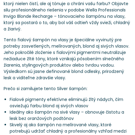
ktorý nielen čistí, ale aj tónuje a chráni vašu farbu? Objavte
silu profesionálneho riešenia v podobe Wella Professionals
Invigo Blonde Recharge – tónovacieho šampónu na vlasy,
ktorý sa postará o to, aby bol váš odtieň vždy svieži, chladný
a žiarivý.
Tento fialový šampón na vlasy je špeciálne vyvinutý pre
potreby zosvetlených, melírovaných, blond aj sivých vlasov.
Jeho pokročilé zloženie s fialovými pigmentmi neutralizuje
nežiaduce žlté tóny, ktoré vznikajú pôsobením slnečného
žiarenia, stylingových produktov alebo tvrdou vodou.
Výsledkom sú jasne definované blond odlesky, prirodzený
lesk a viditeľne zdravšie vlasy.
Prečo si zamilujete tento Silver šampón:
Fialové pigmenty efektívne eliminujú žltý nádych, čím
osviežujú farbu blond aj sivých vlasov
Ideálny ako šampón na sivé vlasy – obnovuje čistotu a
lesk bez oranžových podtónov
Skvelý aj ako šampón na melírované vlasy, ktoré
potrebujú udržať chladný a profesionálny vzhľad medzi