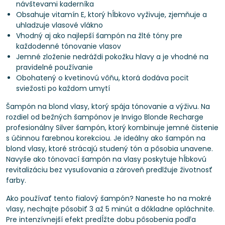
návštevami kaderníka
Obsahuje vitamín E, ktorý hĺbkovo vyživuje, zjemňuje a
uhladzuje vlasové vlákno
Vhodný aj ako najlepší šampón na žlté tóny pre
každodenné tónovanie vlasov
Jemné zloženie nedráždi pokožku hlavy a je vhodné na
pravidelné používanie
Obohatený o kvetinovú vôňu, ktorá dodáva pocit
sviežosti po každom umytí
Šampón na blond vlasy, ktorý spája tónovanie a výživu. Na
rozdiel od bežných šampónov je Invigo Blonde Recharge
profesionálny Silver šampón, ktorý kombinuje jemné čistenie
s účinnou farebnou korekciou. Je ideálny ako šampón na
blond vlasy, ktoré strácajú studený tón a pôsobia unavene.
Navyše ako tónovací šampón na vlasy poskytuje hĺbkovú
revitalizáciu bez vysušovania a zároveň predlžuje životnosť
farby.
Ako používať tento fialový šampón? Naneste ho na mokré
vlasy, nechajte pôsobiť 3 až 5 minút a dôkladne opláchnite.
Pre intenzívnejší efekt predĺžte dobu pôsobenia podľa