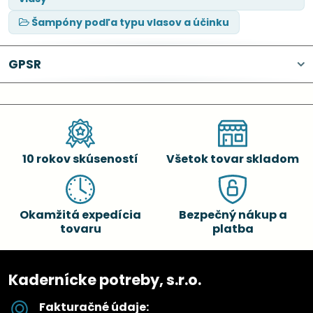
Šampóny podľa typu vlasov a účinku
GPSR
10 rokov skúseností
Všetok tovar skladom
Okamžitá expedícia
Bezpečný nákup a
tovaru
platba
Kadernícke potreby, s.r.o.
Fakturačné údaje: