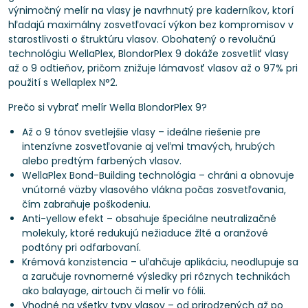
výnimočný melír na vlasy je navrhnutý pre kaderníkov, ktorí
hľadajú maximálny zosvetľovací výkon bez kompromisov v
starostlivosti o štruktúru vlasov. Obohatený o revolučnú
technológiu WellaPlex, BlondorPlex 9 dokáže zosvetliť vlasy
až o 9 odtieňov, pričom znižuje lámavosť vlasov až o 97% pri
použití s Wellaplex N°2.
Prečo si vybrať melír Wella BlondorPlex 9?
Až o 9 tónov svetlejšie vlasy – ideálne riešenie pre
intenzívne zosvetľovanie aj veľmi tmavých, hrubých
alebo predtým farbených vlasov.
WellaPlex Bond-Building technológia – chráni a obnovuje
vnútorné väzby vlasového vlákna počas zosvetľovania,
čím zabraňuje poškodeniu.
Anti-yellow efekt – obsahuje špeciálne neutralizačné
molekuly, ktoré redukujú nežiaduce žlté a oranžové
podtóny pri odfarbovaní.
Krémová konzistencia – uľahčuje aplikáciu, neodlupuje sa
a zaručuje rovnomerné výsledky pri rôznych technikách
ako balayage, airtouch či melír vo fólii.
Vhodné na všetky typy vlasov – od prirodzených až po