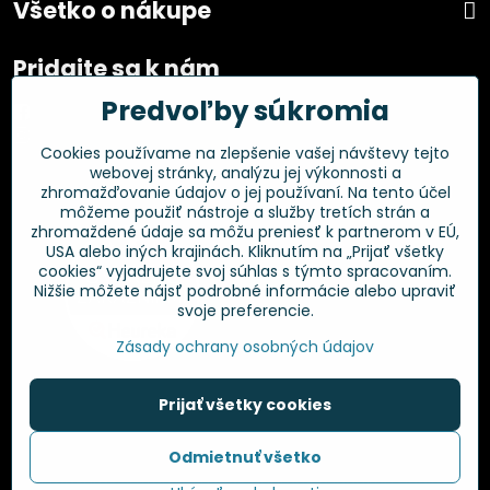
Všetko o nákupe
Pridajte sa k nám
Predvoľby súkromia
Facebook
Instagram
Cookies používame na zlepšenie vašej návštevy tejto
webovej stránky, analýzu jej výkonnosti a
Overené zákazníkmi
zhromažďovanie údajov o jej používaní. Na tento účel
môžeme použiť nástroje a služby tretích strán a
zhromaždené údaje sa môžu preniesť k partnerom v EÚ,
USA alebo iných krajinách. Kliknutím na „Prijať všetky
cookies“ vyjadrujete svoj súhlas s týmto spracovaním.
Nižšie môžete nájsť podrobné informácie alebo upraviť
svoje preferencie.
Zásady ochrany osobných údajov
Prijať všetky cookies
©
2026
Copyright
Odmietnuť všetko
Predvoľby súkromia
Zásady ochrany osobných údajov