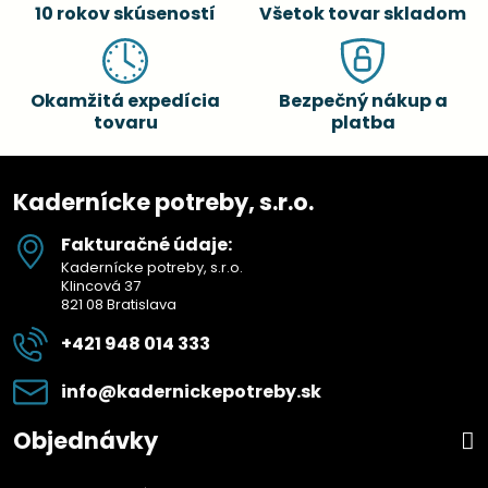
10 rokov skúseností
Všetok tovar skladom
Okamžitá expedícia
Bezpečný nákup a
tovaru
platba
Kadernícke potreby, s.r.o.
Fakturačné údaje:
Kadernícke potreby, s.r.o.
Klincová 37
821 08 Bratislava
+421 948 014 333
info​@kadernickepotreby​.sk
Objednávky