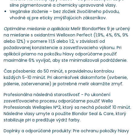
silne pigmentované a chemicky upravované vlasy.
Vegánske zloženie – bez zložiek živočíšneho pôvodu,
vhodné aj pre eticky zmýšľajúcich zákazníkov.
Optimálne miešanie a aplikácia:
Melír BlondorPlex 9 je určený
na miešanie s oxidantmi Welloxon Perfect (1,9%, 4%, 6%, 9%
alebo 12%) v pomere 1:1,5 alebo 1:2, v závislosti od
požadovanej konzistencie a zosvetľovacieho výkonu. Pri
aplikácii priamo na pokožku hlavy odporúčame použiť
maximálne 6% vyvíjač, aby ste minimalizovali podráždenie.
Čas pôsobenia: do 50 minút, s pravidelnou kontrolou
každých 5–10 minút. Pri akomkoľvek diskomforte (svrbenie,
pálenie, začervenanie) je potrebné melír okamžite zmyť.
Profesionálna následná starostlivosť - Po ukončení
zosvetľovacieho procesu odporúčame použiť Wella
Professionals Wellaplex N°2, ktorý sa nechá pôsobiť 10 minút.
Následne vlasy umyte a použite Blondor Seal & Care, ktorý
stabilizuje pH a predlžuje výdrž farby.
Doplnky a odporúčané produkty: Pre ochranu pokožky hlavy