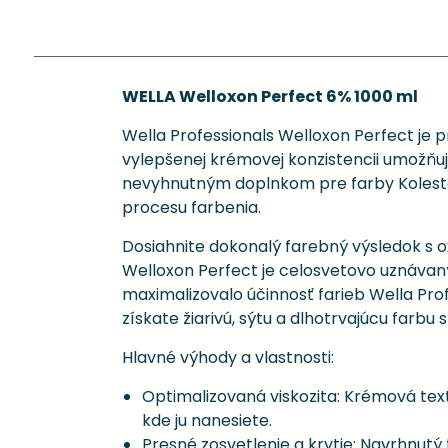
WELLA Welloxon Perfect 6% 1000 ml
Wella Professionals Welloxon Perfect je
vylepšenej krémovej konzistencii umožňuj
nevyhnutným doplnkom pre farby Koleston
procesu farbenia.
Dosiahnite dokonalý farebný výsledok s o
Welloxon Perfect je celosvetovo uznávaný
maximalizovalo účinnosť farieb Wella Pro
získate žiarivú, sýtu a dlhotrvajúcu farbu
Hlavné výhody a vlastnosti:
Optimalizovaná viskozita: Krémová text
kde ju nanesiete.
Presné zosvetlenie a krytie: Navrhnutý 