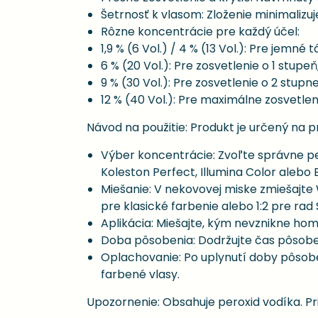
Šetrnosť k vlasom: Zloženie minimalizuj
Rôzne koncentrácie pre každý účel:
1,9 % (6 Vol.) / 4 % (13 Vol.): Pre jemné
6 % (20 Vol.): Pre zosvetlenie o 1 stupeň
9 % (30 Vol.): Pre zosvetlenie o 2 stupne
12 % (40 Vol.): Pre maximálne zosvetlen
Návod na použitie: Produkt je určený na p
Výber koncentrácie: Zvoľte správne pe
Koleston Perfect, Illumina Color alebo 
Miešanie: V nekovovej miske zmiešajte
pre klasické farbenie alebo 1:2 pre rad
Aplikácia: Miešajte, kým nevznikne h
Doba pôsobenia: Dodržujte čas pôsobe
Oplachovanie: Po uplynutí doby pôsob
farbené vlasy.
Upozornenie: Obsahuje peroxid vodíka. Pr