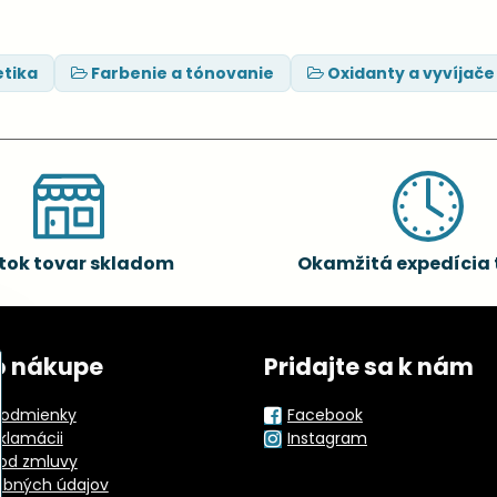
tika
Farbenie a tónovanie
Oxidanty a vyvíjače
tok tovar skladom
Okamžitá expedícia 
o nákupe
Pridajte sa k nám
odmienky
Facebook
eklamácii
Instagram
od zmluvy
obných údajov