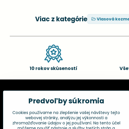
Viac z kategórie
Vlasová kozme
10 rokov skúseností
Vše
Kadernícke potreby, s.r.o.
Všetko 
Predvoľby súkromia
Fakturačné údaje:
Obchodné p
Cookies používame na zlepšenie vašej návštevy tejto
Postup pri r
Kadernícke potreby, s.r.o.
webovej stránky, analýzu jej výkonnosti a
Klincová 37
Odstúpenie 
zhromažďovanie údajov o jej používaní. Na tento účel
821 08 Bratislava
Ochrana os
môžeme použiť nástroje a služby tretích strán a