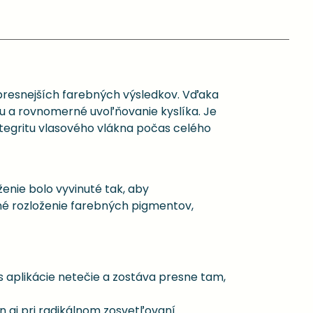
jpresnejších farebných výsledkov. Vďaka
su a rovnomerné uvoľňovanie kyslíka. Je
tegritu vlasového vlákna počas celého
enie bolo vyvinuté tak, aby
né rozloženie farebných pigmentov,
s aplikácie netečie a zostáva presne tam,
n aj pri radikálnom zosvetľovaní.