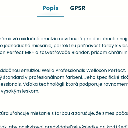
Popis
GPSR
 prémiová oxidačná emulzia navrhnutá pre dosiahnutie na
e jednoduché miešanie, perfektnú priľnavosť farby k vla
 Perfect ME+ a zosvetľovače Blondor, pričom chráni in
xidačnou emulziou Wella Professionals Welloxon Perfect.
 štandard v profesionálnom farbení. Jeho špecifické zlož
fessionals. Vďaka technológii, ktorá podporuje rovnomer
 s vysokým leskom.
úra uľahčuje miešanie s farbou a zaručuje, že zmes poča
tak, aby poskytoval predvídateľné výsledky pri krytí šedí