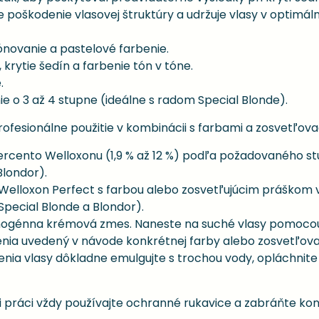
e poškodenie vlasovej štruktúry a udržuje vlasy v optimálne
 tónovanie a pastelové farbenie.
, krytie šedín a farbenie tón v tóne.
.
ie o 3 až 4 stupne (ideálne s radom Special Blonde).
rofesionálne použitie v kombinácii s farbami a zosvetľova
rcento Welloxonu (1,9 % až 12 %) podľa požadovaného stu
Blondor).
 Welloxon Perfect s farbou alebo zosvetľujúcim práškom 
 Special Blonde a Blondor).
omogénna krémová zmes. Naneste na suché vlasy pomocou 
nia uvedený v návode konkrétnej farby alebo zosvetľova
enia vlasy dôkladne emulgujte s trochou vody, opláchn
i práci vždy používajte ochranné rukavice a zabráňte kon