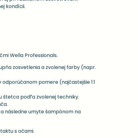
j kondícii.
čmi Wella Professionals.
pňa zosvetlenia a zvolenej farby (napr.
v odporúčanom pomere (najčastejšie 1:1
štetca podľa zvolenej techniky.
ča.
ite a následne umyte šampónom na
taktu s očami.