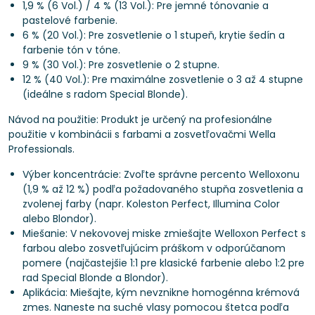
1,9 % (6 Vol.) / 4 % (13 Vol.): Pre jemné tónovanie a
pastelové farbenie.
6 % (20 Vol.): Pre zosvetlenie o 1 stupeň, krytie šedín a
farbenie tón v tóne.
9 % (30 Vol.): Pre zosvetlenie o 2 stupne.
12 % (40 Vol.): Pre maximálne zosvetlenie o 3 až 4 stupne
(ideálne s radom Special Blonde).
Návod na použitie: Produkt je určený na profesionálne
použitie v kombinácii s farbami a zosvetľovačmi Wella
Professionals.
Výber koncentrácie: Zvoľte správne percento Welloxonu
(1,9 % až 12 %) podľa požadovaného stupňa zosvetlenia a
zvolenej farby (napr. Koleston Perfect, Illumina Color
alebo Blondor).
Miešanie: V nekovovej miske zmiešajte Welloxon Perfect s
farbou alebo zosvetľujúcim práškom v odporúčanom
pomere (najčastejšie 1:1 pre klasické farbenie alebo 1:2 pre
rad Special Blonde a Blondor).
Aplikácia: Miešajte, kým nevznikne homogénna krémová
zmes. Naneste na suché vlasy pomocou štetca podľa