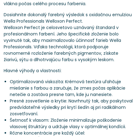
vlákna počas celého procesu farbenia.
Dosiahnite dokonalý farebný výsledok s oxidačnou emulziou
Wella Professionals Welloxon Perfect.
Welloxon Perfect je celosvetovo uznávaný štandard v
profesionálnom farbení. Jeho špecifické zloženie bolo
vyvinuté tak, aby maximalizovalo účinnosť farieb Wella
Professionals. Vďaka technológii, ktorá podporuje
rovnomerné rozloženie farebných pigmentov, získate
žiarivú, sýtu a dlhotrvajúcu farbu s vysokým leskom.
Hlavné výhody a vlastnosti:
Optimalizovaná viskozita: Krémová textúra uľahčuje
miešanie s farbou a zaručuje, že zmes počas aplikácie
netečie a zostáva presne tam, kde ju nanesiete.
Presné zosvetlenie a krytie: Navrhnutý tak, aby poskytoval
predvídateľné výsledky pri krytí šedín aj pri radikálnom
zosvetľovaní.
Šetrnosť k vlasom: Zloženie minimalizuje poškodenie
vlasovej štruktúry a udržuje vlasy v optimálnej kondícii.
Rôzne koncentrácie pre každý účel: