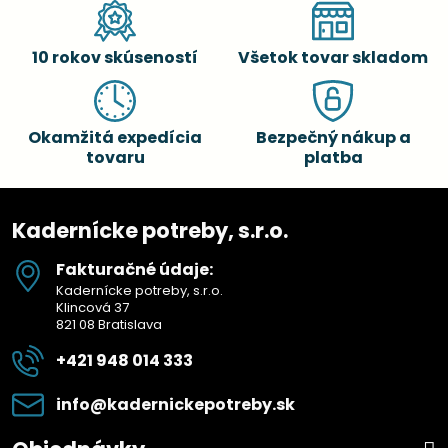
10 rokov skúseností
Všetok tovar skladom
Okamžitá expedícia
Bezpečný nákup a
tovaru
platba
Kadernícke potreby, s.r.o.
Fakturačné údaje:
Kadernícke potreby, s.r.o.
Klincová 37
821 08 Bratislava
+421 948 014 333
info​@kadernickepotreby​.sk