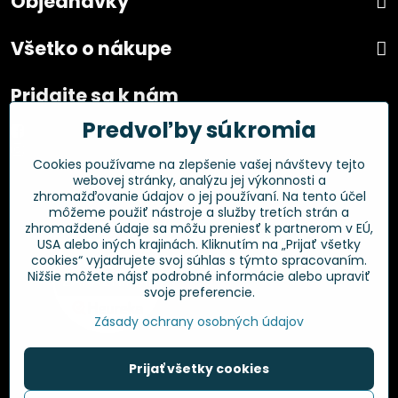
Objednávky
Všetko o nákupe
Pridajte sa k nám
Predvoľby súkromia
Facebook
Instagram
Cookies používame na zlepšenie vašej návštevy tejto
webovej stránky, analýzu jej výkonnosti a
Overené zákazníkmi
zhromažďovanie údajov o jej používaní. Na tento účel
môžeme použiť nástroje a služby tretích strán a
zhromaždené údaje sa môžu preniesť k partnerom v EÚ,
USA alebo iných krajinách. Kliknutím na „Prijať všetky
cookies“ vyjadrujete svoj súhlas s týmto spracovaním.
Nižšie môžete nájsť podrobné informácie alebo upraviť
svoje preferencie.
Zásady ochrany osobných údajov
Prijať všetky cookies