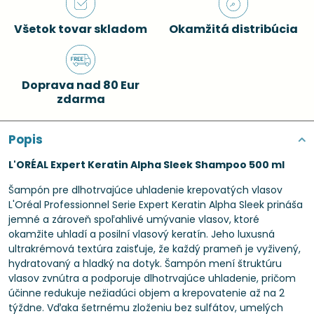
Všetok tovar skladom
Okamžitá distribúcia
Doprava nad 80 Eur
zdarma
Popis
L'ORÉAL Expert Keratin Alpha Sleek Shampoo 500 ml
Šampón pre dlhotrvajúce uhladenie krepovatých vlasov
L'Oréal Professionnel Serie Expert Keratin Alpha Sleek prináša
jemné a zároveň spoľahlivé umývanie vlasov, ktoré
okamžite uhladí a posilní vlasový keratín. Jeho luxusná
ultrakrémová textúra zaisťuje, že každý prameň je vyživený,
hydratovaný a hladký na dotyk. Šampón mení štruktúru
vlasov zvnútra a podporuje dlhotrvajúce uhladenie, pričom
účinne redukuje nežiadúci objem a krepovatenie až na 2
týždne. Vďaka šetrnému zloženiu bez sulfátov, umelých