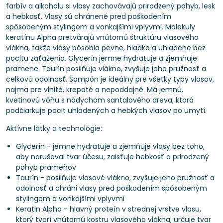
farbív a alkoholu si vlasy zachovávajú prirodzený pohyb, lesk
a hebkosť. Vlasy sú chránené pred poškodením
spôsobeným stylingom a vonkajšími vplyvmi. Molekuly
keratínu Alpha pretvárajú vnútornú štruktúru vlasového
vlákna, takže vlasy pôsobia pevne, hladko a uhladene bez
pocitu zaťaženia. Glycerín jemne hydratuje a zjemňuje
pramene. Taurín posilňuje vlákno, zvyšuje jeho pružnosť a
celkovú odolnosť. Šampón je ideálny pre všetky typy vlasov,
najmä pre vlnité, krepaté a nepoddajné. Má jemnú,
kvetinovú vôňu s nádychom santalového dreva, ktorá
podčiarkuje pocit uhladených a hebkých vlasov po umytí.
Aktívne látky a technológie:
Glycerín - jemne hydratuje a zjemňuje vlasy bez toho,
aby narušoval tvar účesu, zaisťuje hebkosť a prirodzený
pohyb prameňov
Taurín - posilňuje vlasové vlákno, zvyšuje jeho pružnosť a
odolnosť a chráni vlasy pred poškodením spôsobeným
stylingom a vonkajšími vplyvmi
Keratin Alpha - hlavný proteín v strednej vrstve vlasu,
ktorý tvorí vnútornú kostru vlasového vlákna; určuje tvar