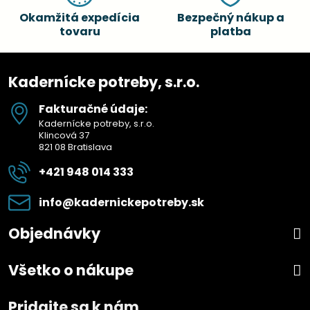
Okamžitá expedícia
Bezpečný nákup a
tovaru
platba
Kadernícke potreby, s.r.o.
Fakturačné údaje:
Kadernícke potreby, s.r.o.
Klincová 37
821 08 Bratislava
+421 948 014 333
info​@kadernickepotreby​.sk
Objednávky
Všetko o nákupe
Pridajte sa k nám