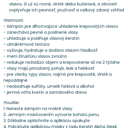
vlasov, či už sú rovné, vlnité alebo kučeravé, a zároveň
ovplyvňuje ich pevnosť, pružnosť a celkový zdravý vzhľad
Vlastnosti:
- šampón pre dlhotrvajúce uhladenie krepovatých vlasov
- zanecháva pevné a posilnené vlasy
- uhladzuje a posilňuje vlasový keratín
- ultrakrémová textúra
- vyživuje, hydratuje a dodáva vlasom hladkosť
- mení štruktúru vlasov zvnútra
- redukuje nežiadúci objem a krepovatenie až na 2 týždne
- vlasy majú prirodzený pohyb, lesk a hebkosť
- pre všetky typy vlasov, najmä pre krepovaté, vlnité a
nepoddajné
- neobsahuje sulfáty, umelé farbivá a alkohol
- jemná vôňa kvetín a santalového dreva
Použitie:
1. Naneste šampón na mokré vlasy.
2. Jemným masírovaním vytvorte bohatú penu.
3. Dôkladne opláchnite a aplikáciu opakujte.
4. Pokračujte aplikáciou masky z radu Keratin Alpha Sleek.