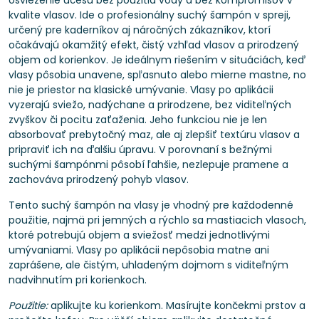
osvieženie účesu bez použitia vody a bez kompromisov v
kvalite vlasov. Ide o profesionálny suchý šampón v spreji,
určený pre kaderníkov aj náročných zákazníkov, ktorí
očakávajú okamžitý efekt, čistý vzhľad vlasov a prirodzený
objem od korienkov. Je ideálnym riešením v situáciách, keď
vlasy pôsobia unavene, spľasnuto alebo mierne mastne, no
nie je priestor na klasické umývanie. Vlasy po aplikácii
vyzerajú sviežo, nadýchane a prirodzene, bez viditeľných
zvyškov či pocitu zaťaženia. Jeho funkciou nie je len
absorbovať prebytočný maz, ale aj zlepšiť textúru vlasov a
pripraviť ich na ďalšiu úpravu. V porovnaní s bežnými
suchými šampónmi pôsobí ľahšie, nezlepuje pramene a
zachováva prirodzený pohyb vlasov.
Tento suchý šampón na vlasy je vhodný pre každodenné
použitie, najmä pri jemných a rýchlo sa mastiacich vlasoch,
ktoré potrebujú objem a sviežosť medzi jednotlivými
umývaniami. Vlasy po aplikácii nepôsobia matne ani
zaprášene, ale čistým, uhladeným dojmom s viditeľným
nadvihnutím pri korienkoch.
Použitie:
aplikujte ku korienkom. Masírujte končekmi prstov a