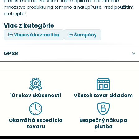
prečešte kefou. Pre väčší objem aplikujte dostatočné
množstvo produktu na temeno a natupírujte. Pred použitím
pretrepte!
Viac z kategórie
Vlasová kozmetika
Šampóny
GPSR
10 rokov skúseností
Všetok tovar skladom
Okamžitá expedícia
Bezpečný nákup a
tovaru
platba