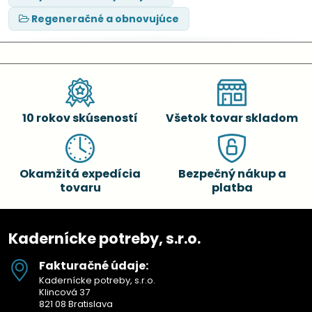
Regeneračné a obnovujúce
10 rokov skúseností
Všetok tovar skladom
Okamžitá expedícia
Bezpečný nákup a
tovaru
platba
Kadernícke potreby, s.r.o.
Fakturačné údaje:
Kadernícke potreby, s.r.o.
Klincová 37
821 08 Bratislava