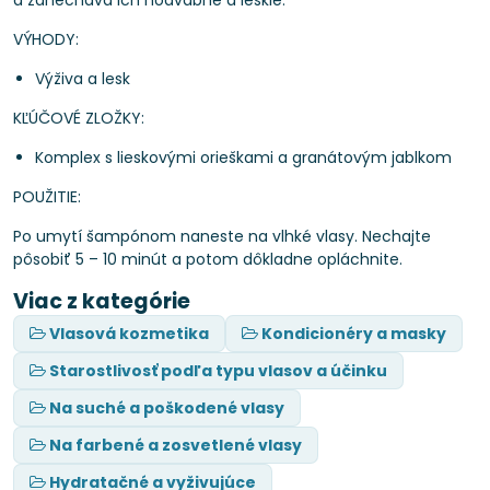
a zanecháva ich hodvábne a lesklé.
VÝHODY:
Výživa a lesk
KĽÚČOVÉ ZLOŽKY:
Komplex s lieskovými orieškami a granátovým jablkom
POUŽITIE:
Po umytí šampónom naneste na vlhké vlasy. Nechajte
pôsobiť 5 – 10 minút a potom dôkladne opláchnite.
Viac z kategórie
Vlasová kozmetika
Kondicionéry a masky
Starostlivosť podľa typu vlasov a účinku
Na suché a poškodené vlasy
Na farbené a zosvetlené vlasy
Hydratačné a vyživujúce