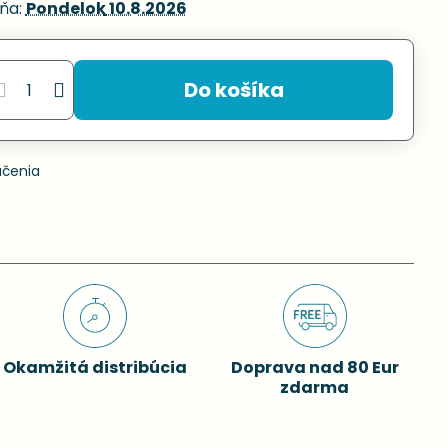
ňa:
Pondelok
10.8.2026
Do košíka
učenia
Okamžitá distribúcia
Doprava nad 80 Eur
zdarma