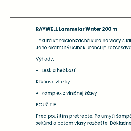
RAYWELL Lammelar Water 200 ml
Tekutá kondicionizačná kúra na vlasy s la
Jeho okamžitý účinok uľahčuje rozčesávan
Výhody:
Lesk a hebkosť
Kľúčové zložky:
Komplex z viničnej šťavy
POUŽITIE:
Pred použitím pretrepte. Po umytí šampó
sekúnd a potom vlasy rozčešte. Dôkladne