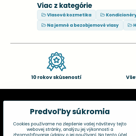
Viac z kategórie
Vlasová kozmetika
Kondicionér
Na jemné a bezobjemové vlasy
H
10 rokov skúseností
Vše
Kadernícke potreby, s.r.o.
Všetko 
Predvoľby súkromia
Fakturačné údaje:
Obchodné p
Cookies používame na zlepšenie vašej návštevy tejto
Postup pri r
Kadernícke potreby, s.r.o.
webovej stránky, analýzu jej výkonnosti a
Klincová 37
Odstúpenie 
zhromažďovanie údajov o jej používaní. Na tento účel