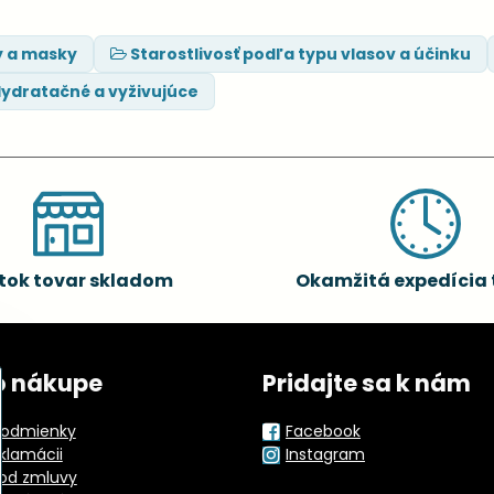
y a masky
Starostlivosť podľa typu vlasov a účinku
ydratačné a vyživujúce
tok tovar skladom
Okamžitá expedícia 
o nákupe
Pridajte sa k nám
odmienky
Facebook
eklamácii
Instagram
od zmluvy