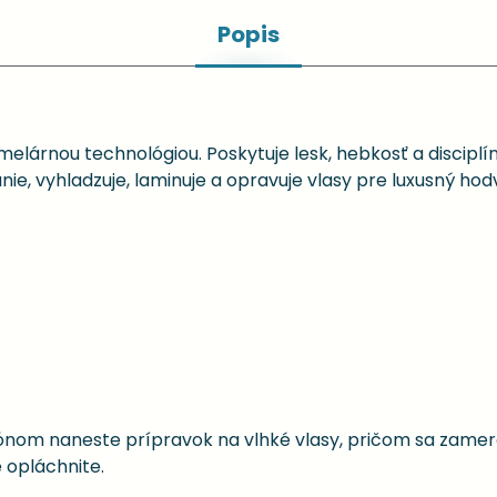
Popis
melárnou technológiou. Poskytuje lesk, hebkosť a disciplín
ie, vyhladzuje, laminuje a opravuje vlasy pre luxusný hod
nom naneste prípravok na vlhké vlasy, pričom sa zameraj
 opláchnite.