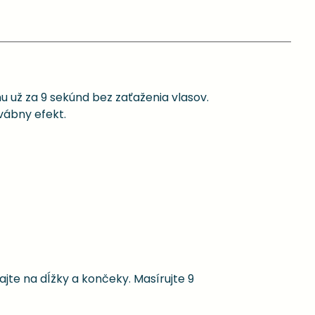
u už za 9 sekúnd bez zaťaženia vlasov.
vábny efekt.
te na dĺžky a končeky. Masírujte 9