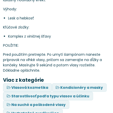
luxusný hodvábny efekt.
Výhody:
Lesk a hebkosť
Kľúčové zložky:
Komplex z viničnej šťavy
POUŽITIE:
Pred použitím pretrepte. Po umytí šampónom naneste
prípravok na vlhké vlasy, pričom sa zamerajte na dĺžky a
končeky. Masírujte 9 sekúnd a potom vlasy rozčešte.
Dôkladne opláchnite.
Viac z kategórie
Vlasová kozmetika
Kondicionéry a masky
Starostlivosť podľa typu vlasov a účinku
Na suché a poškodené vlasy