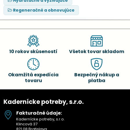
Hydratačné a vyživujúce
Regeneračné a obnovujúce
10 rokov skúseností
Všetok tovar skladom
Okamžitá expedícia
Bezpečný nákup a
tovaru
platba
Kadernícke potreby, s.r.o.
Fakturačné údaje:
Kadernícke potreby, s.r.o.
Klincová 37
821 08 Bratislava