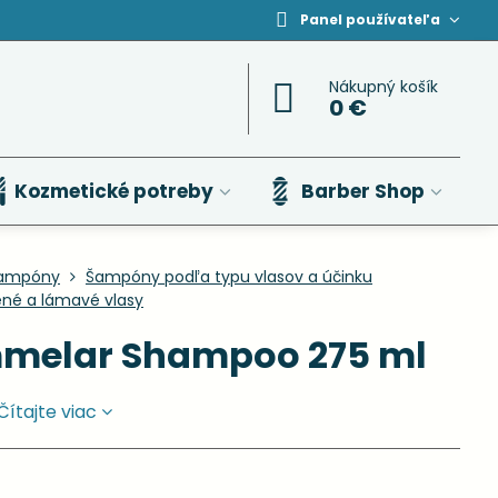
Panel používateľa
Nákupný košík
0 €
Kozmetické potreby
Barber Shop
ampóny
Šampóny podľa typu vlasov a účinku
né a lámavé vlasy
melar Shampoo 275 ml
Čítajte viac