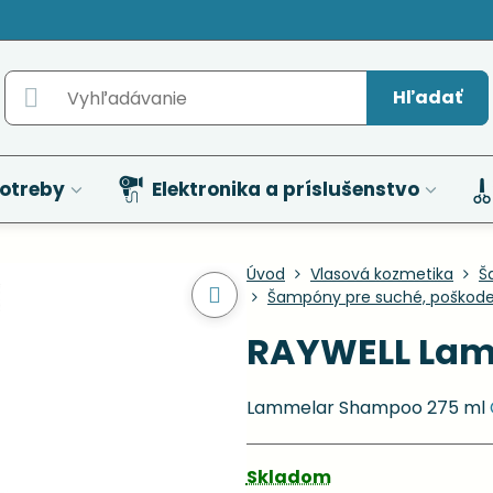
Hľadať
otreby
Elektronika a príslušenstvo
Úvod
Vlasová kozmetika
Š
Šampóny pre suché, poškode
RAYWELL Lam
Lammelar Shampoo 275 ml
Skladom