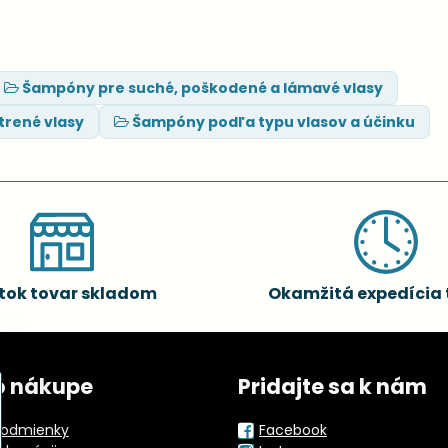
Šampóny pre suché, poškodené a lámavé vlasy
trené vlasy
Šampóny podľa typu vlasov a účinku
tok tovar skladom
Okamžitá expedícia 
o nákupe
Pridajte sa k nám
odmienky
Facebook