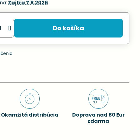
ňa:
Zajtra
7.8.2026
Do košíka
učenia
Okamžitá distribúcia
Doprava nad 80 Eur
zdarma