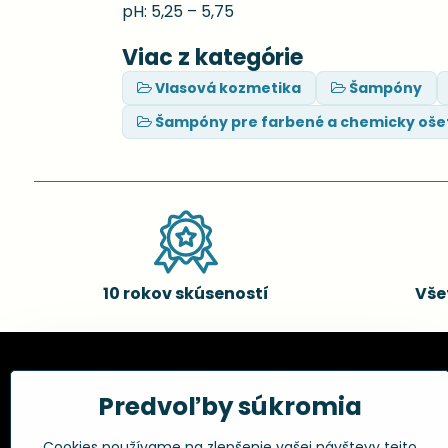
pH: 5,25 – 5,75
Viac z kategórie
Vlasová kozmetika
Šampóny
Šampóny pre farbené a chemicky oše
10 rokov skúseností
Vše
Kadernícke potreby, s.r.o.
Všetko 
Predvoľby súkromia
Fakturačné údaje:
Obchodné p
Cookies používame na zlepšenie vašej návštevy tejto